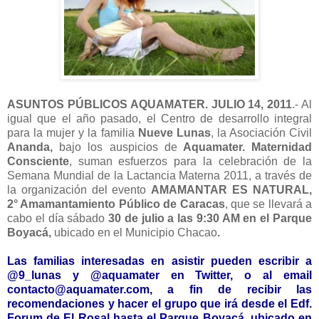
ASUNTOS PÚBLICOS AQUAMATER. JULIO 14, 2011
.- Al
igual que el año pasado, el Centro de desarrollo integral
para la mujer y la familia
Nueve Lunas
, la Asociación Civil
Ananda
,
bajo los auspicios de
Aquamater. Maternidad
Consciente
,
suman esfuerzos para la celebración de la
Semana Mundial de la Lactancia Materna 2011, a través de
la organización del evento
AMAMANTAR ES NATURAL,
2° Amamantamiento Público de Caracas
, que se llevará a
cabo el día sábado
30 de julio a las 9:30 AM
en el Parque
Boyacá,
ubicado en el Municipio Chacao
.
Las familias interesadas en asistir pueden escribir a
@9_lunas y @aquamater en Twitter, o al email
contacto@aquamater.com, a fin de recibir las
recomendaciones y hacer el grupo que irá desde el Edf.
Forum de El Rosal hasta el Parque Boyacá, ubicado en