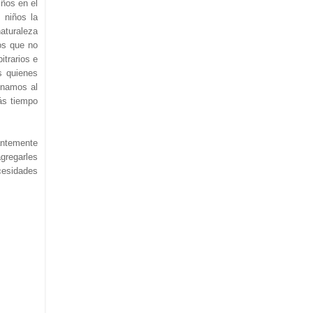
ños en el
 niños la
aturaleza
os que no
itrarios e
s quienes
enamos al
más tiempo
antemente
gregarles
cesidades