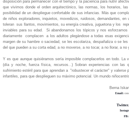
disposición para permanecer con el tiempo y la paciencia para nutrir afecti
que vivimos donde el orden arquitectónico, las normas, los horarios, las
posibilidad de un despliegue confortable de sus infancias.
Más que complac
de niños exploradores, inquietos, movedizos, ruidosos, demandantes, e
toleran sus llantos, movimientos, su energía creativa, juguetona y los rep
inviables para su edad.
Si abandonamos los tópicos y nos esforzamos p
diariamente complacen a los adultos plegándose a todas esas exigenci
margen de su hambre o saciedad, se les escolariza, despañaliza o se les o
del que pueden a su corta edad, a no moverse, a no tocar, a no llorar, a no 
Y es que aunque quisiéramos sería imposible complacerlos en todo. La vi
(día y noche, fuerza física, recursos...) Sobran experiencias con la
sufrimiento estéril para que aprendan a "robustecer el carácter" y valerse 
infantiles, para que desplieguen su máximo potencial. Un mundo niñocentri
Berna Isk
Email:
con
Twitter
Instag
FB