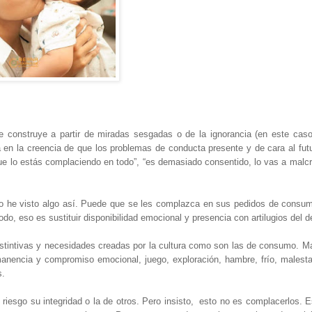
e construye a partir de miradas sesgadas o de la ignorancia (en este caso
a en la creencia de que los problemas de conducta presente y de cara al fut
e lo estás complaciendo en todo”, “es demasiado consentido, lo vas a malcr
o he visto algo así. Puede que se les complazca en sus pedidos de consu
do, eso es sustituir disponibilidad emocional y presencia con artilugios del 
nstintivas y necesidades creadas por la cultura como son las de consumo. M
manencia y compromiso emocional, juego, exploración, hambre, frío, malestar
s.
riesgo su integridad o la de otros. Pero insisto,
esto no es complacerlos. E