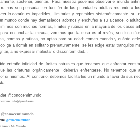
vamente, sostener, orientar.
Para muestra podemos observar el mundo antini
 rutinas son pensadas en función de las prioridades adultas restando a los
er lo común es impedirles, limitarles y reprimirles sistemáticamente su n
n un mundo donde hay demasiados adornos y enchufes a su alcance, o adult
rimimos con muchas normas, límites y rutinas en la mayoría de los casos arb
ara ensanchar la mirada, veremos que la cosa es al revés, son los niño
as, normas y rutinas, no aptas para su edad: comen cuando y cuánto ord
bliga a dormir en solitario prematuramente, se les exige estar tranquilos 
gritar, a no expresar malestar o disconformidad...
da entraña infinidad de límites naturales que tenemos que enfrentar const
s que las criaturas orgánicamente deberán enfrentarse. No tenemos que a
por sí mismos.
Al contrario, debemos facilitarles un mundo a favor de sus ne
sta.
andar @conocemimundo
ocemimundo@gmail.com
.
@conocemimundo
ram:
@conocemimundo
:
Conoce Mi Mundo