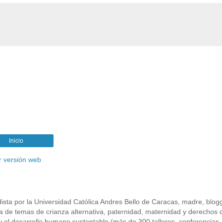
Inicio
r versión web
ta por la Universidad Católica Andres Bello de Caracas, madre, blogg
ra de temas de crianza alternativa, paternidad, maternidad y derechos 
 el desarrollo humano sustentable (más de 300 talleres, conferencias,