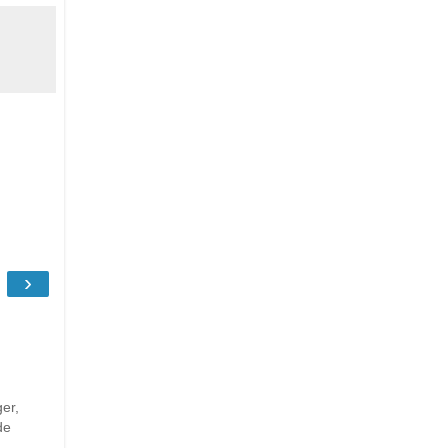
›
er,
de