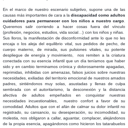
En el marco de nuestro escenario subjetivo, supone una de las
causas más importantes de cara a la
discapacidad como adultos
cuidadores para permanecer con los niños a nuestro cargo
.
Queremos salir corriendo a hacer cosas fuera del vínculo
(profesión, negocios, estudios, vida social…) con los niños y niñas.
Sus lloros, la manifestación de disconformidad ante lo que no les
encaja o los aleja del equilibrio vital, sus pedidos de pecho, de
cuerpo materno, de mirada, sus pulsiones vitales, su potente
despliegue de energía y movimiento,
nos remiten a la criatura
conectada con su esencia infantil que un día teníamos que haber
sido y en cambio terminamos crónica y dolorosamente apagadas,
reprimidas, inhibidas con amenazas, falsos juicios sobre nuestras
necesidades, exiliadas del territorio emocional de nuestros amados
padres, sintiéndonos muy solas, asustadas y llenas de culpa
sembrada con el autoritarismo, la desconexión y la distancia
afectiva de adultos empeñados en conquistar nuestras
necesidades incuestionables,
nuestro confort a favor de su
comodidad. Adultos que con el afán de calmar su dolor infantil no
registrado, su cansancio, su desesperación, su incomodidad, su
molestia, nos obligaron a callar, aguantar, complacer, alejándonos
de la propia esencia, apagándonos como hicieron los tatarabuelos