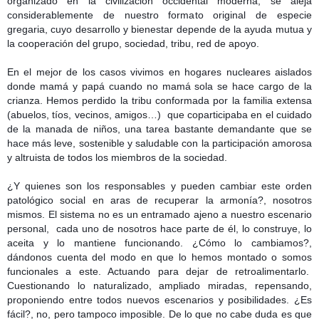
organizado en la civilización occidental moderna, se aleja
considerablemente de nuestro formato original de especie
gregaria, cuyo desarrollo y bienestar depende de la ayuda mutua y
la cooperación del grupo, sociedad, tribu, red de apoyo.
En el mejor de los casos vivimos en hogares nucleares aislados
donde mamá y papá cuando no mamá sola se hace cargo de la
crianza. Hemos perdido la tribu conformada por la familia extensa
(abuelos, tíos, vecinos, amigos…)
que coparticipaba en el cuidado
de la manada de niños, una tarea bastante demandante que se
hace más leve, sostenible y saludable con la participación amorosa
y altruista de todos los miembros de la sociedad.
¿Y quienes son los responsables y pueden cambiar este orden
patológico social en aras de recuperar la armonía?, nosotros
mismos. El sistema no es un entramado ajeno a nuestro escenario
personal,
cada uno de nosotros hace parte de él, lo construye, lo
aceita y lo mantiene funcionando. ¿Cómo lo cambiamos?,
dándonos cuenta del modo en que lo hemos montado o somos
funcionales a este. Actuando para dejar de retroalimentarlo.
Cuestionando lo naturalizado, ampliado miradas, repensando,
proponiendo entre todos nuevos escenarios y posibilidades. ¿Es
fácil?, no, pero tampoco imposible. De lo que no cabe duda es que