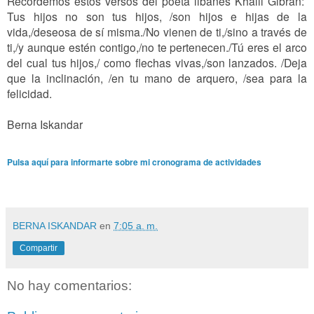
Recordemos estos versos del poeta libanés Khalil Gibran:
Tus hijos no son tus hijos, /son hijos e hijas de la
vida,/deseosa de sí misma./No vienen de ti,/sino a través de
ti,/y aunque estén contigo,/no te pertenecen./Tú eres el arco
del cual tus hijos,/ como flechas vivas,/son lanzados. /Deja
que la inclinación, /en tu mano de arquero, /sea para la
felicidad.
Berna Iskandar
Pulsa aquí para informarte sobre mi cronograma de actividades
BERNA ISKANDAR
en
7:05 a. m.
Compartir
No hay comentarios: