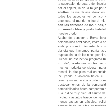
la superación de cuatro dominacion
por el capital, la de la mujer por
adultos
. La vía de esa liberación
todos los aspectos -el político,
entonces, el mundo no fue el mi
con los derechos de los niños, 
un mundo libre y justo habitad
nuestro credo.
Acabo de conocer a Berna Iska
personalidad arrolladora, invita a 
anda procurando despertar la co
planeta que llamamos patria, ac
superación: la de los niños por el a
Desde un estupendo programa tras
mundo
", alerta una y otra vez
muchos todavía consideran natur
mental, la disciplina mal entendid
incluyendo la violencia física, el
terror, y un ancho abanico de rude
trastocamientos de la personal
potencialidades hasta comportamien
Ella lo dice muy bien: el asunto de
involucra asuntos trascendentes q
menos gastos en cárceles, policí
educación de los hijos es también