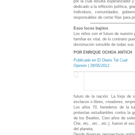
por la cual resulta esperanzador y
dedicado a la reflexión política, g
Individuos, comunidades, gobie
responsables de cerrar filas para pr
------------------------------------
Esos locos bajitos
Los niños son el futuro de nuestro 
familiar es vital, de lo contrario p
disminución sensible de todas sus
POR ENRIQUE OCHOA ANTICH
Publicado en El Diario Tal Cual
Opinión
| 28/05/2012
futuro de la nación. La forja de
esclavos o libres, creadores, empr
Los años 70, herederos de la tu
protestas estudiantiles contra la 
de los Beatles, Cien años de soled
Che, etc., etc., etc.), fueron el es
del planeta.
Desde diversas perspectivas polít