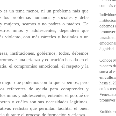
con más cá
 no es un tema menor, ni un problema más que
Individuo
de los problemas humanos y sociales y debe
institucio
 y mujeres, seamos o no padres o madres. De
debemos ce
tros niños y adolescentes, dependerá que
promover 
 violento, con más cárceles y hositales o un
basada en
emocional,
dignidad.
esas, instituciones, gobiernos, todos, debemos
y promover una crianza y educación basada en el
Conoce M
atía, el compromiso emocional, el respeto y la
pionero d
suma al e
en cultur
o mejor que podemos con lo que sabemos, pero
hasta el 2
vos referentes de ayuda para comprender y
en los me
Venezuela
os niños y adolescentes, entender el porqué de
promove
eran o cuáles son sus necesidades legítimas,
tivas realistas que permitan facilitar el buen
Emitido en
encia durante el proceso de formación y crianza.