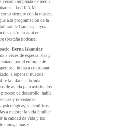
la versión ampliada de media
sábados a las 10 A.M.
 como siempre con la música
gue a la programación de la
ultural de Caracas, cuyos
edes disfrutar aquí en
og (pestaña podcast).
spacio,
Berna Iskandar,
a a veces de especialistas y
rientada por el enfoque de
spetuosa, invita a cuestionar
izado, a repensar nuetros
sobre la infancia, brinda
as de ayuda para asistir a los
l proceso de desarrollo, habla
dencias y novedades
, psicológicas, y científicas,
s a mejorar la vida familiar
 la calidad de vida y los
e niños, niñas y