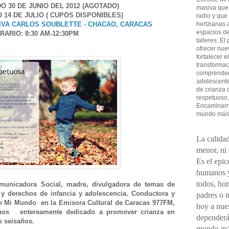
O 30 DE JUNIO DEL 2012 (AGOTADO)
masiva que
 14 DE JULIO ( CUPOS DISPONIBLES)
radio y que
IVA CARLOS SOUBLETTE - CHACAO, CARACAS
hertzianas a
espacios de
RARIO: 8:30 AM-12:30PM
talleres. El
ofrecer nue
fortalecer e
transformac
comprender 
adolescent
de crianza 
respetuoso,
Encaminarno
mundo más
La calidad
menor, ni
Es el epic
humanos y
todos, ho
municadora Social, madre, divulgadora de temas de
 y derechos de infancia y adolescencia. Conductora y
padres o 
e Mi Mundo en la Emisora Cultural de Caracas 977FM,
hoy a nues
nos entereamente dedicado a promover crianza en
dependerá
e seisaños.
mundo má