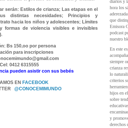
diarios y 
hora los 
r serán: Estilos de crianza; Las etapas en el
aderezada
s distintas necesidades; Principios y
que distin
trato hacia los niños y adolescentes; Límites
Emisora C
 formas de violencia visibles e invisibles
podcast pu
).
nuestro bl
ón: Bs 150,oo por persona
En este e
ación para inscripciones
acompañad
conocemimundo@gmail.com
siempre o
Cel: 0412 6315555
crianza re
ncia pueden asistir con sus bebés
lo natural
criterios 
TAMOS EN
FACEBOOK
herramient
ITTER
@CONOCEMIMUNDO
hijos en e
sobre ten
educativas
encaminada
y promover
derechos d