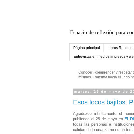
Espacio de reflexión para con
Página principal
Libros Recomen
Entrevistas en medios impresos y w
Conocer , comprender y respetar c
mismos. Transitar hacia el lindo
martes, 29 de mayo de 2
Esos locos bajitos. 
Agradezco infinitamente el ho
publicada el 28 de mayo en
El Di
todas las personas e institucione
calidad de la crianza no es un tema