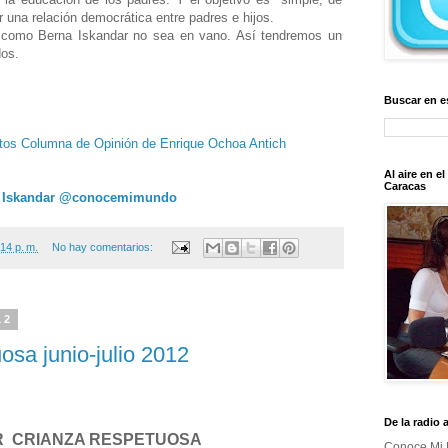
r una relación democrática entre padres e hijos.
 como Berna Iskandar no sea en vano. Así tendremos un
dos.
Buscar en e
itos Columna de Opinión de Enrique Ochoa Antich
Al aire en e
Caracas
 Iskandar @conocemimundo
14 p. m.
No hay comentarios:
12
uosa junio-julio 2012
De la radio 
 CRIANZA RESPETUOSA
Conoce Mi 