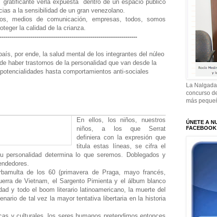
 gratificante verla expuesta dentro de un espacio público
racias a la sensibilidad de un gran venezolano.
rnos, medios de comunicación, empresas, todos, somos
oteger la calidad de la crianza.
------------------------------------------------------------------------
país, por ende, la salud mental de los integrantes del núleo
uede haber trastornos de la personalidad que van desde la
 potencialidades hasta comportamientos anti-sociales
La Nalgada
concurso de
más pequeñ
En ellos, los niños, nuestros
ÚNETE A N
FACEBOOK
niños, a los que Serrat
definiera con la expresión que
titula estas líneas, se cifra el
 su personalidad determina lo que seremos. Doblegados y
endedores.
rbamulta de los 60 (primavera de Praga, mayo francés,
guerra de Vietnam, el Sargento Pimienta y el álbum blanco
ad y todo el boom literario latinoamericano, la muerte del
cenario de tal vez la mayor tentativa libertaria en la historia
icas y culturales, los seres humanos pretendimos entonces