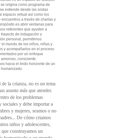
 se origina como programa de
 se extiende desde las ondas
l espacio virtual así como los
 encuentros a través de charlas y
 propósito es abrir ventanas para
vos referentes que ayuden a
l trayecto de indagación y
ión personal, permitirnos
el mundo de los niños, niñas y
es y acompañarlos en el proceso
orientados por un enfoque
 amoroso, consciente.
s hacia el lindo horizonte de un
 humanizado.
 de la crianza, no es un tema
 un asunto más que atender.
entro de los problemas
 sociales y debe importar a
mbres y mujeres, seamos o no
madres... De cómo criamos
tros niños y adolescentes,
 que construyamos un
s humanizado o un mundo