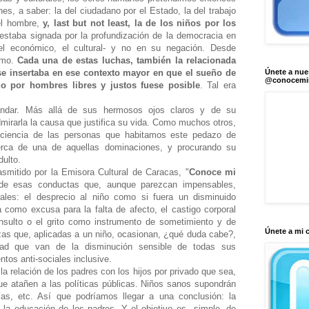
es, a saber: la del ciudadano por el Estado, la del trabajo
 el hombre,
y, last but not least, la de los niños por los
 estaba signada por la profundización de la democracia en
 el económico, el cultural- y no en su negación. Desde
smo.
Cada una de estas luchas, también la relacionada
Únete a nue
se insertaba en ese contexto mayor en que el sueño de
@conocem
o por hombres libres y justos fuese posible
. Tal era
ndar. Más allá de sus hermosos ojos claros y de su
admirarla la causa que justifica su vida. Como muchos otros,
nciencia de las personas que habitamos este pedazo de
erca de una de aquellas dominaciones, y procurando su
dulto.
mitido por la Emisora Cultural de Caracas, "
Conoce mi
 de esas conductas que, aunque parezcan impensables,
ales: el desprecio al niño como si fuera un disminuido
a como excusa para la falta de afecto, el castigo corporal
 insulto o el grito como instrumento de sometimiento y de
Únete a mi 
zas que, aplicadas a un niño, ocasionan, ¿qué duda cabe?,
idad que van de la disminución sensible de todas sus
tos anti-sociales inclusive.
 la relación de los padres con los hijos por privado que sea,
ue atañen a las políticas públicas. Niños sanos supondrán
as, etc. Así que podríamos llegar a una conclusión: la
 la educación de los padres. Y el objetivo es simple, de