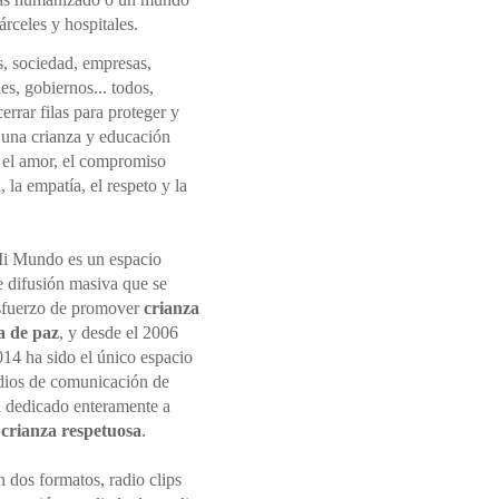
rceles y hospitales.
s, sociedad, empresas,
nes, gobiernos... todos,
rrar filas para proteger y
una crianza y educación
 el amor, el compromiso
 la empatía, el respeto y la
i Mundo es un espacio
e difusión masiva que se
sfuerzo de promover
crianza
a de paz
, y desde el 2006
014 ha sido el único espacio
dios de comunicación de
 dedicado enteramente a
r
crianza respetuosa
.
 dos formatos, radio clips