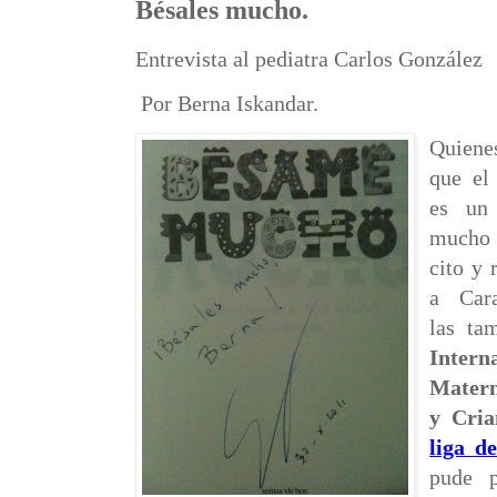
Bésales mucho.
Entrevista al pediatra Carlos González
Por Berna Iskandar.
Quiene
que e
es un
mucho 
cito y
a
Car
las ta
Intern
Matern
y Cri
liga d
pude p