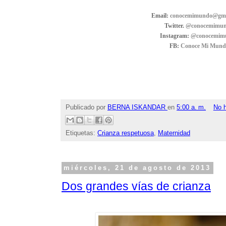
Email:
conocemimundo@gma
Twitter.
@conocemimu
Instagram:
@conocemim
FB:
Conoce Mi Mund
Publicado por
BERNA ISKANDAR
en
5:00 a. m.
No 
Etiquetas:
Crianza respetuosa
,
Maternidad
miércoles, 21 de agosto de 2013
Dos grandes vías de crianza