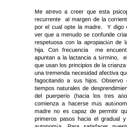
Me atrevo a creer que esta psico
recurrente
al margen de la corrient
por el cual opte la madre.
Y digo 
ver que a menudo se confunde cria
respetuosa con la apropiaci
n de l
ó
hija. Con frecuencia
me encuent
apuntan a la lactancia a t
rmino,
e
é
que usan los principios de la crianza 
una tremenda necesidad afectiva qu
fagocitando a sus hijos. Observo
tiempos naturales de desprendimient
del puerperio (hacia los tres a
o
ñ
comienza a hacerse m
s aut
nom
á
ó
madre no es capaz de permitir qu
primeros pasos hacia el gradual 
autonom
a. Para satisfacer nuest
í