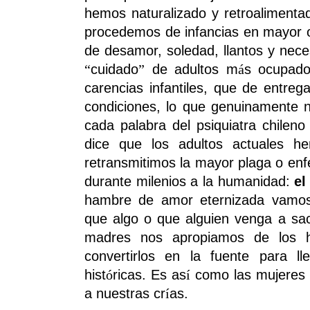
hemos naturalizado y retroalimenta
procedemos de infancias en mayor 
de desamor, soledad, llantos y nece
cuidado
de adultos m
s ocupado
“
”
á
carencias infantiles, que de entrega
condiciones, lo que genuinamente n
cada palabra del psiquiatra chilen
dice que los adultos actuales h
retransmitimos la mayor plaga o en
durante milenios a la humanidad:
el
hambre de amor eternizada vamos
que algo o que alguien venga a sac
madres nos apropiamos de los h
convertirlos en la fuente para ll
hist
ricas. Es as
como las mujeres 
ó
í
a nuestras cr
as.
í