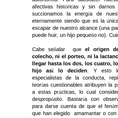
afectivas hist
ricas y sin darnos 
ó
succionamos la energ
a de nuest
í
eternamente siendo que es la
nic
ú
escapar de nuestro alcance (una pa
puede huir, un hijo peque
o no). Cu
ñ
Cabe se
alar
que
el origen d
ñ
colecho, ni el porteo, ni la lactanc
llegar hasta los dos, los cuatro, lo
hijo as
lo deciden
. Y esto l
í
especialistas de la conducta, rep
teor
as cuestionables atribuyen la p
í
a estas pr
cticas, lo cual consid
á
desprop
sito. Bastar
a con observ
ó
í
para darse cuenta de que el fen
m
ó
que han elegido
amamantar o con 