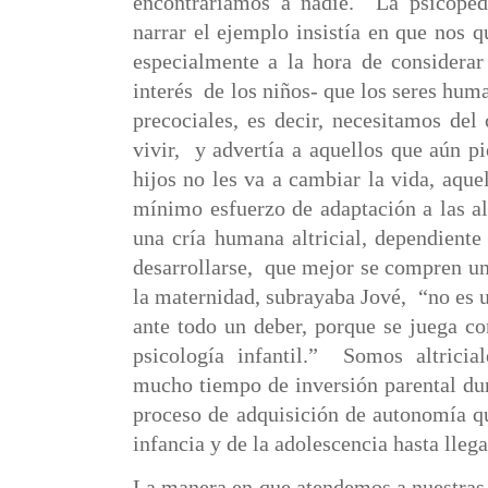
encontraríamos a nadie.
La psicoped
narrar el ejemplo insistía en que nos 
especialmente a la hora de considera
interés
de los niños- que los seres hu
precociales, es decir, necesitamos del
vivir,
y advertía a aquellos que aún p
hijos no les va a cambiar la vida, aque
mínimo esfuerzo de adaptación a las a
una cría humana altricial, dependient
desarrollarse,
que mejor se compren un 
la maternidad, subrayaba Jové,
“no es 
ante todo un deber, porque se juega c
psicología infantil.”
Somos altricia
mucho tiempo de inversión parental dur
proceso de adquisición de autonomía qu
infancia y de la adolescencia hasta llega
La manera en que atendemos a nuestras 