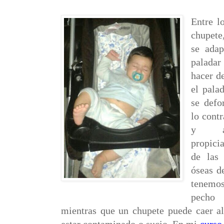
Entre l
chupete,
se adap
paladar
hacer de
el pala
se defo
lo contr
y ada
propici
de las 
óseas d
tenemos
pecho 
mientras que un chupete puede caer al