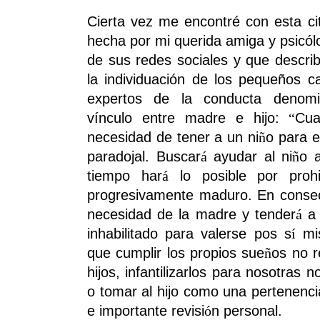
Cierta vez me encontré con esta ci
hecha por mi querida amiga y psicól
de sus redes sociales y que descri
la individuación de los pequeños c
expertos de la conducta denomin
vínculo entre madre e hijo:
Cua
“
necesidad de tener a un ni
o para el
ñ
paradojal. Buscar
ayudar al ni
o 
á
ñ
tiempo har
lo posible por prohi
á
progresivamente maduro. En consec
necesidad de la madre y tender
a 
á
inhabilitado para valerse pos s
mi
í
que cumplir los propios sue
os no r
ñ
hijos, infantilizarlos para nosotras
o tomar al hijo como una pertenenc
e importante revisi
n personal.
ó