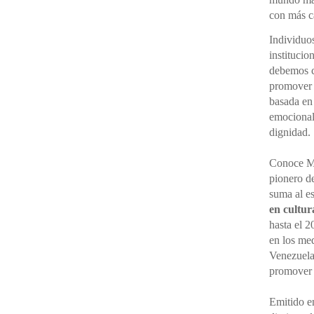
con más cá
Individuo
institucio
debemos ce
promover 
basada en
emocional,
dignidad.
Conoce M
pionero d
suma al e
en cultur
hasta el 2
en los me
Venezuela
promove
Emitido en