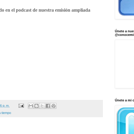
do en el podcast de nuestra emisión ampliada
Únete a nue
@conocem
Únete a mi 
6 p. m.
a tiempo