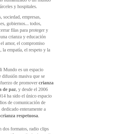
rceles y hospitales.
s, sociedad, empresas,
nes, gobiernos... todos,
rrar filas para proteger y
una crianza y educación
 el amor, el compromiso
 la empatía, el respeto y la
i Mundo es un espacio
e difusión masiva que se
sfuerzo de promover
crianza
a de paz
, y desde el 2006
014 ha sido el único espacio
dios de comunicación de
 dedicado enteramente a
r
crianza respetuosa
.
 dos formatos, radio clips