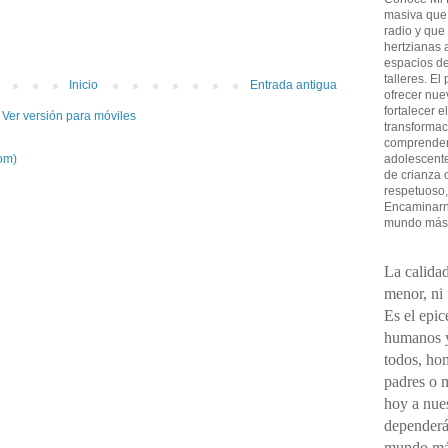
masiva que
radio y que
hertzianas a
espacios de
talleres. El
Inicio
Entrada antigua
ofrecer nue
fortalecer e
Ver versión para móviles
transformac
comprender 
adolescent
om)
de crianza 
respetuoso,
Encaminarno
mundo más
La calidad
menor, ni
Es el epic
humanos y
todos, ho
padres o 
hoy a nues
dependerá
mundo má