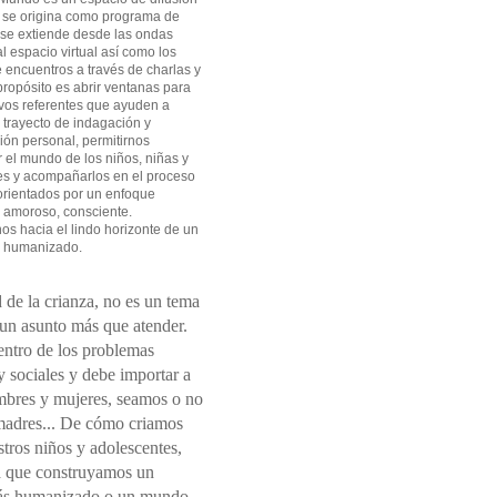
 se origina como programa de
 se extiende desde las ondas
l espacio virtual así como los
 encuentros a través de charlas y
 propósito es abrir ventanas para
vos referentes que ayuden a
l trayecto de indagación y
ión personal, permitirnos
el mundo de los niños, niñas y
es y acompañarlos en el proceso
orientados por un enfoque
 amoroso, consciente.
s hacia el lindo horizonte de un
 humanizado.
 de la crianza, no es un tema
 un asunto más que atender.
entro de los problemas
 sociales y debe importar a
mbres y mujeres, seamos o no
madres... De cómo criamos
tros niños y adolescentes,
 que construyamos un
s humanizado o un mundo