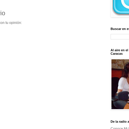
io
on tu opinión:
Buscar en e
Al aire en e
Caracas
De la radio 
Conoce Mi 