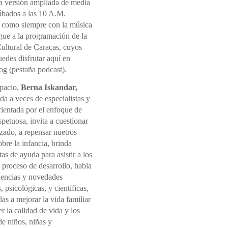
la versión ampliada de media
sábados a las 10 A.M.
 como siempre con la música
gue a la programación de la
ultural de Caracas, cuyos
edes disfrutar aquí en
og (pestaña podcast).
spacio,
Berna Iskandar,
a a veces de especialistas y
rientada por el enfoque de
spetuosa, invita a cuestionar
izado, a repensar nuetros
sobre la infancia, brinda
as de ayuda para asistir a los
l proceso de desarrollo, habla
dencias y novedades
, psicológicas, y científicas,
s a mejorar la vida familiar
 la calidad de vida y los
e niños, niñas y