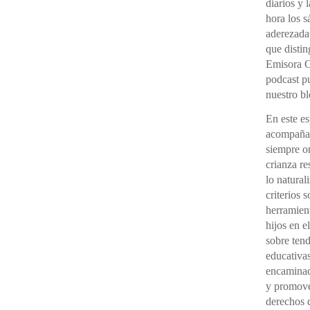
diarios y 
hora los 
aderezada
que distin
Emisora C
podcast pu
nuestro bl
En este e
acompañad
siempre o
crianza re
lo natural
criterios 
herramient
hijos en e
sobre ten
educativas
encaminada
y promover
derechos d