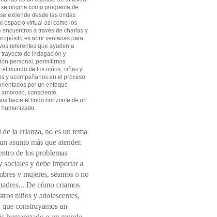
 se origina como programa de
 se extiende desde las ondas
l espacio virtual así como los
 encuentros a través de charlas y
 propósito es abrir ventanas para
vos referentes que ayuden a
l trayecto de indagación y
ión personal, permitirnos
el mundo de los niños, niñas y
es y acompañarlos en el proceso
orientados por un enfoque
 amoroso, consciente.
s hacia el lindo horizonte de un
 humanizado.
 de la crianza, no es un tema
 un asunto más que atender.
entro de los problemas
 sociales y debe importar a
mbres y mujeres, seamos o no
madres... De cómo criamos
tros niños y adolescentes,
 que construyamos un
s humanizado o un mundo