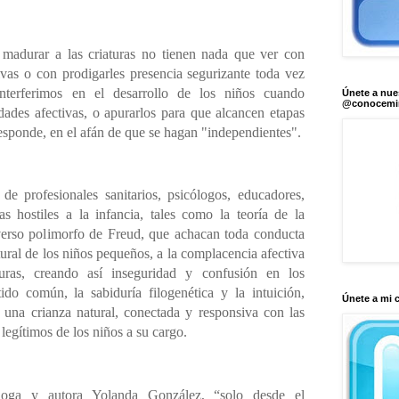
 madurar a las criaturas no tienen nada que ver con
tivas o con prodigarles presencia segurizante toda vez
Interferimos en el desarrollo de los niños cuando
Únete a nue
@conocem
dades afectivas, o apurarlos para que alcancen etapas
esponde, en el afán de que se hagan "independientes".
e profesionales sanitarios, psicólogos, educadores,
as hostiles a la infancia, tales como la teoría de la
verso polimorfo de Freud, que achacan toda conducta
ural de los niños pequeños, a la complacencia afectiva
turas, creando así inseguridad y confusión en los
ido común, la sabiduría filogenética y la intuición,
Únete a mi 
 una crianza natural, conectada y responsiva con las
legítimos de los niños a su cargo.
loga y autora Yolanda González, “solo desde el