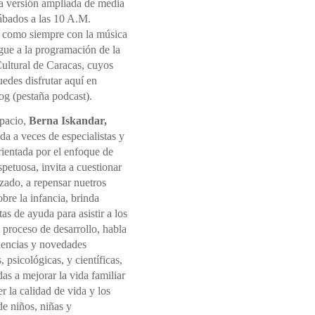
la versión ampliada de media
sábados a las 10 A.M.
 como siempre con la música
gue a la programación de la
ultural de Caracas, cuyos
edes disfrutar aquí en
og (pestaña podcast).
spacio,
Berna Iskandar,
a a veces de especialistas y
rientada por el enfoque de
spetuosa, invita a cuestionar
izado, a repensar nuetros
sobre la infancia, brinda
as de ayuda para asistir a los
l proceso de desarrollo, habla
dencias y novedades
, psicológicas, y científicas,
s a mejorar la vida familiar
 la calidad de vida y los
e niños, niñas y