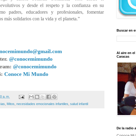
evolutivos y desde el respeto y la confianza en su
mo padres, educadores y profesionales, fomentar
s más solidarios con la vida y el planeta.”
Buscar en e
onocemimundo@gmail.com
Al aire en e
Caracas
ter.
@conocemimundo
gram:
@conocemimundo
B:
Conoce Mi Mundo
0 a. m.
cias
,
Mitos
,
necesidades emocionales infantiles
,
salud infantil
De la radio 
Conoce Mi 