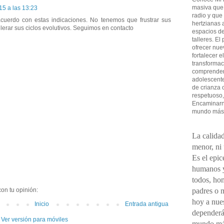
masiva que
15 a las 13:23
radio y que
acuerdo con estas indicaciones. No tenemos que frustrar sus
hertzianas a
lerar sus ciclos evolutivos. Seguimos en contacto
espacios de
talleres. El
ofrecer nue
fortalecer e
transformac
comprender 
adolescent
de crianza 
respetuoso,
Encaminarno
mundo más
La calidad
menor, ni
Es el epic
humanos y
todos, ho
padres o 
on tu opinión:
hoy a nues
Inicio
Entrada antigua
dependerá
Ver versión para móviles
mundo má