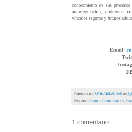
conocimiento de sus procesos 
autorregulación, podremos co
vínculos seguros y futuros adulto
Email:
c
Twit
Insta
F
Publicado por
BERNA ISKANDAR
en
6:0
Etiquetas:
Crianza
,
Crianza natural
,
fala
1 comentario: