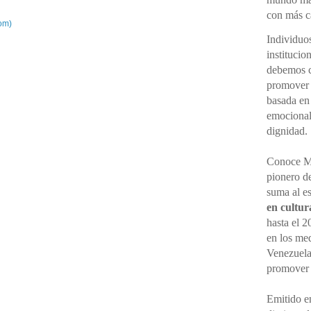
con más cá
om)
Individuo
institucio
debemos ce
promover 
basada en
emocional,
dignidad.
Conoce M
pionero d
suma al e
en cultur
hasta el 2
en los me
Venezuela
promove
Emitido en