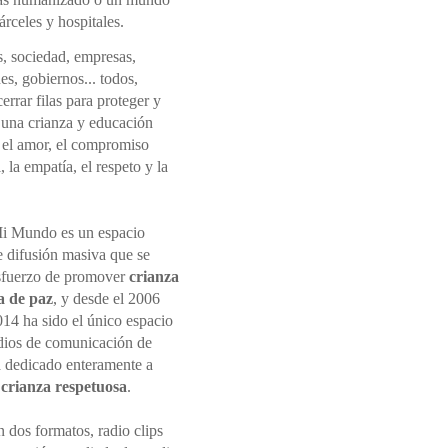
rceles y hospitales.
s, sociedad, empresas,
nes, gobiernos... todos,
rrar filas para proteger y
una crianza y educación
 el amor, el compromiso
 la empatía, el respeto y la
i Mundo es un espacio
e difusión masiva que se
sfuerzo de promover
crianza
a de paz
, y desde el 2006
014 ha sido el único espacio
dios de comunicación de
 dedicado enteramente a
r
crianza respetuosa
.
 dos formatos, radio clips