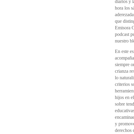
diarios y 
hora los 
aderezada
que distin
Emisora C
podcast pu
nuestro bl
En este e
acompañad
siempre o
crianza re
lo natural
criterios 
herramient
hijos en e
sobre ten
educativas
encaminada
y promover
derechos d