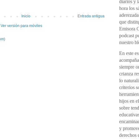
diarios y 
hora los 
aderezada
Inicio
Entrada antigua
que distin
Ver versión para móviles
Emisora C
podcast pu
om)
nuestro bl
En este e
acompañad
siempre o
crianza re
lo natural
criterios 
herramient
hijos en e
sobre ten
educativas
encaminada
y promover
derechos d