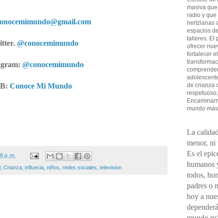
masiva que
radio y que
conocemimundo@gmail.com
hertzianas a
espacios de
talleres. El
tter.
@conocemimundo
ofrecer nue
fortalecer e
transformac
agram:
@conocemimundo
comprender 
adolescent
B:
Conoce Mi Mundo
de crianza 
respetuoso,
Encaminarno
mundo más
La calidad
menor, ni
Es el epic
8 p. m.
humanos y
l
,
Crianza
,
influecia
,
niños
,
redes sociales
,
television
todos, ho
padres o 
hoy a nues
dependerá
mundo má