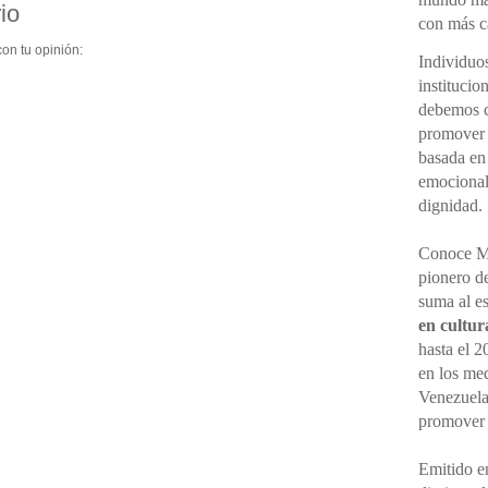
io
con más cá
on tu opinión:
Individuo
institucio
debemos ce
promover 
basada en
emocional,
dignidad.
Conoce M
pionero d
suma al e
en cultur
hasta el 2
en los me
Venezuela
promove
Emitido en