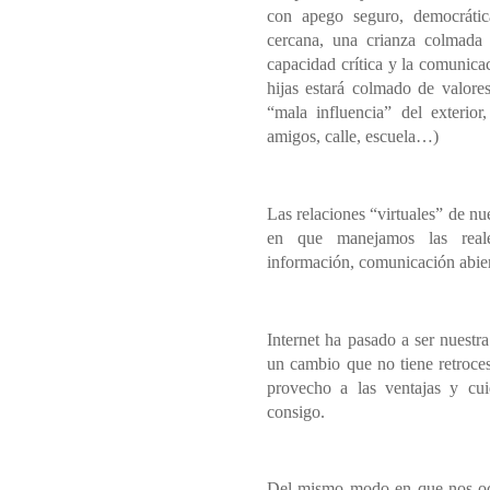
con apego seguro, democrática
cercana, una crianza colmada
capacidad crítica y la comunicac
hijas estará colmado de valore
“mala influencia” del exteri
amigos, calle, escuela…)
Las relaciones “virtuales” de n
en que manejamos las reale
información, comunicación abier
Internet ha pasado a ser nuestr
un cambio que no tiene retroce
provecho a las ventajas y cui
consigo.
Del mismo modo en que nos ocu