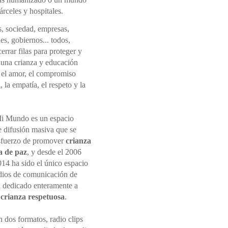
rceles y hospitales.
s, sociedad, empresas,
nes, gobiernos... todos,
rrar filas para proteger y
una crianza y educación
 el amor, el compromiso
 la empatía, el respeto y la
i Mundo es un espacio
e difusión masiva que se
sfuerzo de promover
crianza
a de paz
, y desde el 2006
014 ha sido el único espacio
dios de comunicación de
 dedicado enteramente a
r
crianza respetuosa
.
 dos formatos, radio clips