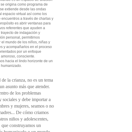
 se origina como programa de
 se extiende desde las ondas
l espacio virtual así como los
 encuentros a través de charlas y
 propósito es abrir ventanas para
vos referentes que ayuden a
l trayecto de indagación y
ión personal, permitirnos
el mundo de los niños, niñas y
es y acompañarlos en el proceso
orientados por un enfoque
 amoroso, consciente.
s hacia el lindo horizonte de un
 humanizado.
 de la crianza, no es un tema
 un asunto más que atender.
entro de los problemas
 sociales y debe importar a
mbres y mujeres, seamos o no
madres... De cómo criamos
tros niños y adolescentes,
 que construyamos un
s humanizado o un mundo