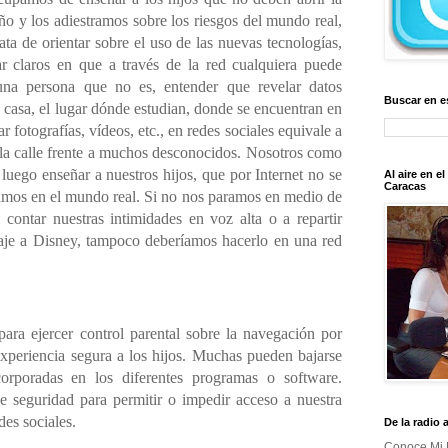
ño y los adiestramos sobre los riesgos del mundo real,
ta de orientar sobre el uso de las nuevas tecnologías,
ar claros en que a través de la red cualquiera puede
una persona que no es, entender que revelar datos
Buscar en e
 casa, el lugar dónde estudian, donde se encuentran en
otografías, vídeos, etc., en redes sociales equivale a
 la calle frente a muchos desconocidos. Nosotros como
uego enseñar a nuestros hijos, que por Internet no se
Al aire en e
Caracas
amos en el mundo real. Si no nos paramos en medio de
contar nuestras intimidades en voz alta o a repartir
iaje a Disney, tampoco deberíamos hacerlo en una red
para ejercer control parental sobre la navegación por
 experiencia segura a los hijos. Muchas pueden bajarse
orporadas en los diferentes programas o software.
 seguridad para permitir o impedir acceso a nuestra
des sociales.
De la radio 
Conoce Mi 