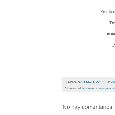
Email:
Twi
Inst
F
Publicado por
BERNA ISKANDAR
en
3:0
Etiquetas:
adolescentes
,
control parenta
No hay comentarios: