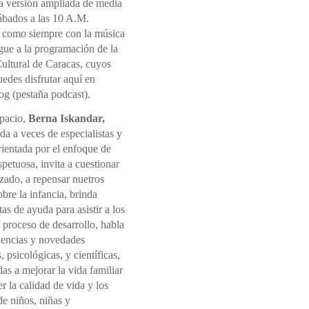
la versión ampliada de media
sábados a las 10 A.M.
 como siempre con la música
gue a la programación de la
ultural de Caracas, cuyos
edes disfrutar aquí en
og (pestaña podcast).
spacio,
Berna Iskandar,
a a veces de especialistas y
rientada por el enfoque de
spetuosa, invita a cuestionar
izado, a repensar nuetros
sobre la infancia, brinda
as de ayuda para asistir a los
l proceso de desarrollo, habla
dencias y novedades
, psicológicas, y científicas,
s a mejorar la vida familiar
 la calidad de vida y los
e niños, niñas y