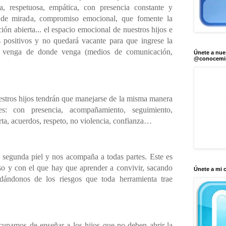
, respetuosa, empática, con presencia constante y
 de mirada, compromiso emocional, que fomente la
ión abierta... el espacio emocional de nuestros hijos e
s positivos y no quedará vacante para que ingrese la
or, venga de donde venga (medios de comunicación,
Únete a nue
@conocem
uestros hijos tendrán que manejarse de la misma manera
s: con presencia, acompañamiento, seguimiento,
ta, acuerdos, respeto, no violencia, confianza…
a segunda piel y nos acompaña a todas partes. Este es
so y con el que hay que aprender a convivir, sacando
Únete a mi 
dándonos de los riesgos que toda herramienta trae
pamos de enseñar a los hijos que no deben abrir la