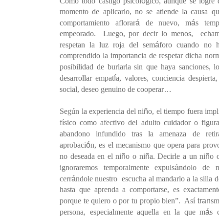
ó
Como todo castigo psicol
gico
, aunque se logre 
momento de aplicarlo, no se atiende la causa 
á
á
comportamiento aflorar
de nuevo, m
s temp
empeorado.
Luego, por decir lo menos,
echam
á
respetan la luz roja del sem
foro cuando no h
comprendido la importancia de respetar dicha norm
posibilidad de burlarla sin que haya sanciones, l
í
desarrollar empat
a, valores, conciencia despierta
…
social, deseo genuino de cooperar
ñ
Seg
ú
n la experiencia del ni
o, el tiempo fuera impl
í
f
sico
como afectivo del adulto cuidador o figura
abandono infundido tras la amenaza de retir
ó
aprobaci
n, es el mecanismo que opera para provoc
ñ
ñ
ñ
no deseada en el ni
o o ni
a. Decirle a un ni
o
o
á
ignoraremos
temporalmente expuls
ndolo
de nu
á
cerr
ndole nuestro
escucha al mandarlo a la silla d
hasta que aprenda a comportarse, es exactamen
tran
porque te quiero o por tu propio bien
”
.
As
í
sm
á
persona, especialmente aquella en la que m
s 