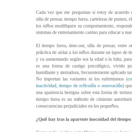
Cada vez que me preguntan si estoy de acuerdo c
silla de pensar, tiempo fuera, carteleras de puntos, e
ñ
los ni
os modifiquen su comportamiento, respond
sistemas de entrenamiento canino para educar a nue
El tiempo fuera, time-out, silla de pensar, entre
á
ñ
pr
ctica de aislar a los ni
os durante un lapso de t
ú
y
va aumentando
seg
n sea la edad o la falta, pa
ó
es una forma de castigo psicol
gico, vivido po
humillante y aterradora, frecuentemente aplicado ta
No importan las variantes ni los eufemismos (
co
ó
ó
inactividad, tiempo de reflexi
n
o renovaci
n
) qu
una apariencia benigna sobre esta forma de tortura
é
tiempo fuera es un m
todo de cimiento autoritari
ñ
consecuencias perjudiciales en los peque
os.
é
¿
Qu
hay tras la aparente inocuidad del tiempo 