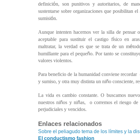
ó
definici
n, son punitivos y autoritarios, de man
sustentarse sobre organizaciones que posibilitan el
ó
sumisi
n.
Aunque intenten hacernos ver la silla de pensar 
í
aceptable para sustituir el castigo f
sico en ara
é
maltratar, la verdad es que se trata de un m
tod
ñ
humillante para el peque
o. Por tanto se constitu
valores violentos.
Para beneficio de la humanidad conviene recordar
ñ
y sumiso, y otra muy distinta un ni
o consciente, r
La vida es cambio constante. O buscamos nuevos 
ñ
ñ
nuestros ni
os y ni
as,
o corremos el riesgo de
perjudiciales y vencidos.
Enlaces relacionados
Sobre el peliagudo tema de los límites y la dis
El conductismo fashion