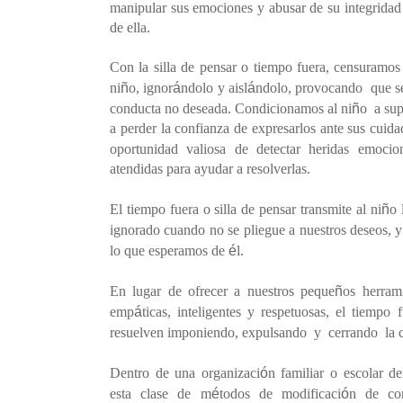
manipular sus emociones y abusar de su integridad
de ella.
Con la silla de pensar o tiempo fuera, censuramos 
ñ
á
á
ni
o
, ignor
ndolo
y aisl
ndolo, provocando
que s
ñ
conducta no deseada. Condicionamos al ni
o
a sup
a perder la confianza de expresarlos ante sus cuid
oportunidad valiosa de detectar heridas emocio
atendidas
para ayudar a resolverlas.
ñ
El tiempo fuera o silla de pensar transmite al ni
o 
ignora
do cuando no se pliegue a nuestros deseos, y
é
lo que esperamos de
l.
ñ
En lugar de ofrecer a nuestros peque
os herrami
á
emp
ticas, inteligentes y respetuosas, el tiempo 
resuelven imponiendo, expulsando
y
cerrando
la
ó
Dentro de una organizaci
n familiar o escolar d
é
ó
esta clase de m
todos de modificaci
n de co