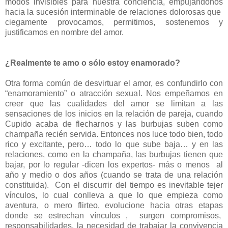
modos invisibles para nuestra conciencia, empujándonos
hacia la sucesión interminable de relaciones dolorosas que
ciegamente provocamos, permitimos, sostenemos y
justificamos en nombre del amor.
¿Realmente te amo o sólo estoy enamorado?
Otra forma común de desvirtuar el amor, es confundirlo con
“enamoramiento” o atracción sexual. Nos empeñamos en
creer que las cualidades del amor se limitan a las
sensaciones de los inicios en la relación de pareja, cuando
Cupido acaba de flecharnos y las burbujas suben como
champaña recién servida. Entonces nos luce todo bien, todo
rico y excitante, pero… todo lo que sube baja… y en las
relaciones, como en la champaña, las burbujas tienen que
bajar, por lo regular -dicen los expertos- más o menos al
año y medio o dos años (cuando se trata de una relación
constituida). Con el discurrir del tiempo es inevitable tejer
vínculos, lo cual conlleva a que lo que empieza como
aventura, o mero flirteo, evolucione hacia otras etapas
donde se estrechan vínculos , surgen compromisos,
responsabilidades, la necesidad de trabajar la convivencia