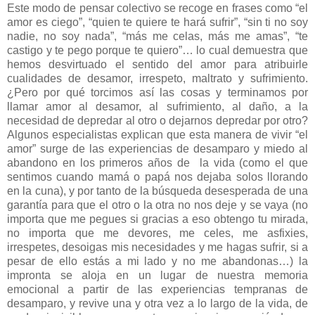
Este modo de pensar colectivo se recoge en frases como “el
amor es ciego”, “quien te quiere te hará sufrir”, “sin ti no soy
nadie, no soy nada”, “más me celas, más me amas”, “te
castigo y te pego porque te quiero”… lo cual demuestra que
hemos desvirtuado el sentido del amor para atribuirle
cualidades de desamor, irrespeto, maltrato y sufrimiento.
¿Pero por qué torcimos así las cosas y terminamos por
llamar amor al desamor, al sufrimiento, al daño, a la
necesidad de depredar al otro o dejarnos depredar por otro?
Algunos especialistas explican que esta manera de vivir “el
amor” surge de las experiencias de desamparo y miedo al
abandono en los primeros años de la vida (como el que
sentimos cuando mamá o papá nos dejaba solos llorando
en la cuna), y por tanto de la búsqueda desesperada de una
garantía para que el otro o la otra no nos deje y se vaya (no
importa que me pegues si gracias a eso obtengo tu mirada,
no importa que me devores, me celes, me asfixies,
irrespetes, desoigas mis necesidades y me hagas sufrir, si a
pesar de ello estás a mi lado y no me abandonas…) la
impronta se aloja en un lugar de nuestra memoria
emocional a partir de las experiencias tempranas de
desamparo, y revive una y otra vez a lo largo de la vida, de