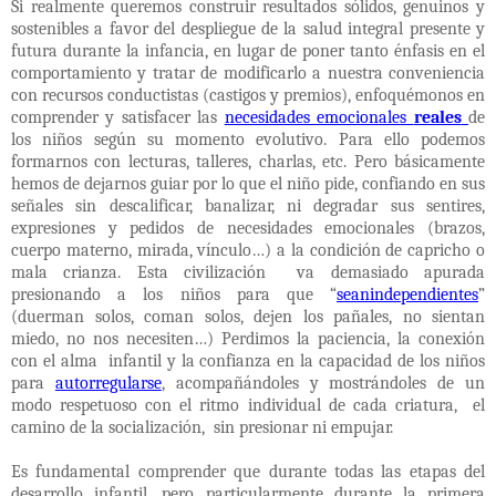
Si realmente queremos construir resultados sólidos, genuinos y
sostenibles a favor del despliegue de la salud integral presente y
futura durante la infancia, en lugar de poner tanto énfasis en el
comportamiento y tratar de modificarlo a nuestra conveniencia
con recursos conductistas (castigos y premios), enfoquémonos en
comprender y satisfacer las
necesidades emocionales
reales
de
los niños según su momento evolutivo. Para ello podemos
formarnos con lecturas, talleres, charlas, etc. Pero básicamente
hemos de dejarnos guiar por lo que el niño pide, confiando en sus
señales sin descalificar, banalizar, ni degradar sus sentires,
expresiones y pedidos de necesidades emocionales (brazos,
cuerpo materno, mirada, vínculo…) a la condición de capricho o
mala crianza. Esta civilización
va demasiado apurada
presionando a los niños para que “
seanindependientes
”
(duerman solos, coman solos, dejen los pañales, no sientan
miedo, no nos necesiten…) Perdimos la paciencia, la conexión
con el alma
infantil y la confianza en la capacidad de los niños
para
autorregularse
, acompañándoles y mostrándoles de un
modo respetuoso con el ritmo individual de cada criatura,
el
camino de la socialización,
sin presionar ni empujar.
Es fundamental comprender que durante todas las etapas del
desarrollo infantil, pero particularmente durante la primera