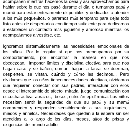
acompa
ñ
en mientras hacemos la cena y as
í
aprovechamos para
hablar sobre lo que nos pas
ó
durante el d
í
a, o turnarnos pap
á
y
mam
á
para estar enteramente disponibles y dedicados a atender
a los m
á
s peque
ñ
itos, o pararnos m
á
s temprano para dejar todo
listo antes de despertarlos con tiempo suficiente para dedicarnos
a establecer un contacto m
á
s juguet
ó
n y amoroso mientras los
acompa
ñ
amos a vestirse, etc.
Ignoramos sistem
á
ticamente las necesidades emocionales de
los ni
ñ
os. Por lo regular s
í
que nos preocupamos por su
comportamiento, por encontrar la manera en que nos
obedezcan,
imponer l
í
mites y disciplina efectiva para que nos
hagan caso y se ba
ñ
en, coman, hagan la tarea, se duerman,
despierten, se vistan, cu
á
ndo y c
ó
mo les decimos... Pero
olvidamos que los ni
ñ
os tienen necesidades afectivas, olvidamos
que requieren conectar con sus padres, interactuar con ellos
desde el intercambio de afecto, mirada, juego, comunicaci
ó
n con
escucha activa, abrazos,
besos, nutrici
ó
n epid
é
rmica. Los ni
ñ
os
necesitan sentir la seguridad de que su pap
á
y su mam
á
comprenden y responden sensiblemente a sus inquietudes,
miedos y anhelos. Necesidades que quedan a la espera sin ser
atendidas a lo largo de los d
í
as, meses, a
ñ
os de prisas y
exigencias del mundo adulto.