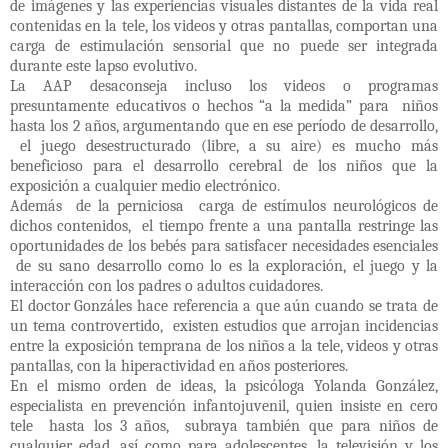
de imágenes y las experiencias visuales distantes de la vida real
contenidas en la tele, los videos y otras pantallas, comportan una
carga de estimulación sensorial que no puede ser integrada
durante este lapso evolutivo.
La AAP desaconseja incluso los videos o programas
presuntamente educativos o hechos “a la medida” para
niños
hasta los 2 años, argumentando que en ese período de desarrollo,
el juego desestructurado (libre, a su aire) es mucho más
beneficioso para el desarrollo cerebral de los niños que la
exposición a cualquier medio electrónico.
Además
de la perniciosa
carga de estímulos neurológicos de
dichos contenidos,
el tiempo frente a una pantalla restringe las
oportunidades de los bebés para satisfacer necesidades esenciales
de su sano desarrollo como lo es la exploración, el juego y la
interacción con los padres o adultos cuidadores.
El doctor Gonzáles hace referencia a que aún cuando se trata de
un tema controvertido,
existen estudios que arrojan incidencias
entre la exposición temprana de los niños a la tele, videos y otras
pantallas, con la hiperactividad en años posteriores.
En el mismo orden de ideas, la psicóloga Yolanda González,
especialista en prevención infantojuvenil, quien insiste en cero
tele
hasta los 3 años,
subraya también que para niños de
cualquier edad, así como para adolescentes, la televisión y los