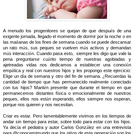
A menudo los progenitores se quejan de que despu
é
s de una
exigente jornada, llegado el momento de dormir por la noche o en
las ma
ñ
anas de los fines de semana cuando se puede descansar
un rato m
á
s, sus peques se vuelven m
á
s activos y demandan
m
á
s
interacci
ó
n. Cuando pasa esto,
siempre les digo que vale la
pena preguntarse cu
á
nto tiempo de nuestras agobiadas y
ajetreadas vidas nos dedicamos a establecer una conexi
ó
n
emp
á
tica y real con nuestros hijos y les propongo este ejercicio:
Elige un d
í
a de semana y otro del fin de semana.
¿
Recuerdas la
cantidad de tiempo que has permanecido realmente conectado
con tus hijos? Mant
é
n presente que durante el tiempo en que
permanecemos distantes f
í
sica o emocionalmente
de nuestros
peques, ellos nos est
á
n esperando, ellos siempre nos esperan,
porque nos quieren y nos necesitan.
Criar es estar. Pero lamentablemente vivimos en los tiempos de
andar sin tiempo para estar, sobre todo para estar con los hijos.
Ya dec
í
a el pediatra y autor Carlos Gonz
á
lez en una entrevista
para @conocemimundo que los ni
ñ
os de esta generaci
ó
n son los