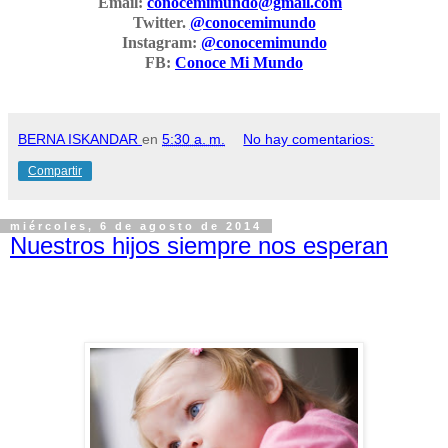
Email:
conocemimundo@gmail.com
Twitter.
@conocemimundo
Instagram:
@conocemimundo
FB:
Conoce Mi Mundo
BERNA ISKANDAR
en
5:30 a. m.
No hay comentarios:
Compartir
miércoles, 6 de agosto de 2014
Nuestros hijos siempre nos esperan