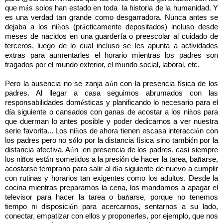
que m
á
s solos han estado en toda
la historia de la humanidad. Y
es una verdad tan grande como desgarradora. Nunca antes se
dejaba a los ni
ñ
os (pr
á
cticamente depositados) incluso desde
meses de nacidos en una guarder
í
a o preescolar al cuidado de
terceros, luego de lo cual incluso se les apunta a actividades
extras para aumentarles el horario mientras los padres son
tragados por el mundo exterior, el mundo social, laboral, etc.
Pero la ausencia no se zanja a
ú
n con la presencia f
í
sica de los
padres. Al llegar a casa seguimos abrumados con las
responsabilidades dom
é
sticas y planificando lo necesario para el
d
í
a siguiente o cansados con ganas de acostar a los ni
ñ
os para
que duerman lo antes posible y poder dedicarnos a ver nuestra
serie favorita... Los ni
ñ
os de ahora tienen escasa interacci
ó
n con
los padres pero no s
ó
lo por la distancia f
í
sica sino tambi
é
n por la
distancia afectiva. A
ú
n
en presencia de los padres, casi siempre
los ni
ñ
os est
á
n sometidos a la presi
ó
n de hacer la tarea, ba
ñ
arse,
acostarse temprano para salir al d
í
a siguiente de nuevo a cumplir
con rutinas y horarios tan exigentes como los adultos. Desde la
cocina mientras preparamos la cena, los mandamos a apagar el
televisor para hacer la tarea o ba
ñ
arse, porque no tenemos
tiempo ni disposici
ó
n para acercarnos, sentarnos a su lado,
conectar, empatizar con ellos y proponerles, por ejemplo, que nos