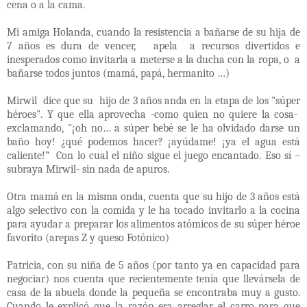
cena o a la cama.
Mi amiga Holanda, cuando la resistencia a bañarse de su hija de
7 años es dura de vencer,
apela
a recursos divertidos e
inesperados como invitarla a meterse a la ducha con la ropa, o
a
bañarse todos juntos (mamá, papá, hermanito …)
Mirwil
dice que su
hijo de 3 años anda en la etapa de los "súper
héroes". Y que ella aprovecha -como quien no quiere la cosa-
exclamando, "¡oh no… a súper bebé se le ha olvidado darse un
baño hoy! ¿qué podemos hacer? ¡ayúdame! ¡ya el agua está
caliente!”
Con lo cual el niño sigue el juego encantado. Eso sí –
subraya Mirwil- sin nada de apuros.
Otra mamá en la misma onda, cuenta que su hijo de 3 años está
algo selectivo con la comida y le ha tocado invitarlo a la cocina
para ayudar a preparar los alimentos atómicos de su súper héroe
favorito (arepas Z y queso Fotónico)
Patricia, con su niña de 5 años (por tanto ya en capacidad para
negociar) nos cuenta que recientemente tenía que llevársela de
casa de la abuela donde la pequeña se encontraba muy a gusto.
Cuando le explicó que la razón era arreglar el carro para que