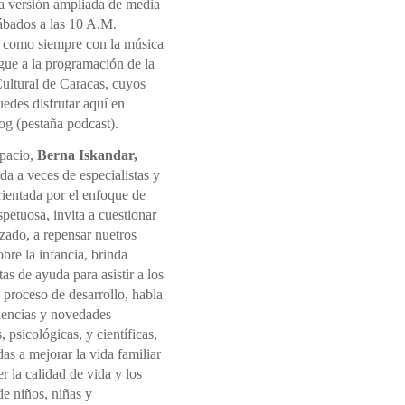
la versión ampliada de media
sábados a las 10 A.M.
 como siempre con la música
gue a la programación de la
ultural de Caracas, cuyos
edes disfrutar aquí en
og (pestaña podcast).
spacio,
Berna Iskandar,
a a veces de especialistas y
rientada por el enfoque de
spetuosa, invita a cuestionar
izado, a repensar nuetros
sobre la infancia, brinda
as de ayuda para asistir a los
l proceso de desarrollo, habla
dencias y novedades
, psicológicas, y científicas,
s a mejorar la vida familiar
 la calidad de vida y los
e niños, niñas y