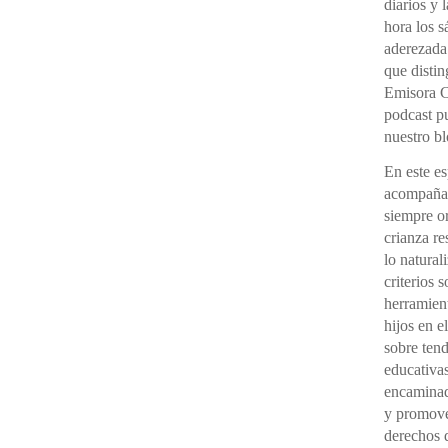
diarios y 
hora los 
aderezada
que distin
Emisora C
podcast pu
nuestro bl
En este e
acompañad
siempre o
crianza re
lo natural
criterios 
herramient
hijos en e
sobre ten
educativas
encaminada
y promover
derechos d