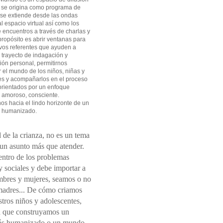
 se origina como programa de
 se extiende desde las ondas
l espacio virtual así como los
 encuentros a través de charlas y
 propósito es abrir ventanas para
vos referentes que ayuden a
l trayecto de indagación y
ión personal, permitirnos
el mundo de los niños, niñas y
es y acompañarlos en el proceso
orientados por un enfoque
 amoroso, consciente.
s hacia el lindo horizonte de un
 humanizado.
 de la crianza, no es un tema
 un asunto más que atender.
entro de los problemas
 sociales y debe importar a
mbres y mujeres, seamos o no
madres... De cómo criamos
tros niños y adolescentes,
 que construyamos un
s humanizado o un mundo