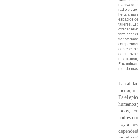
masiva que
radio y que
hertzianas a
espacios de
talleres. El
ofrecer nue
fortalecer e
transformac
comprender 
adolescent
de crianza 
respetuoso,
Encaminarno
mundo más
La calidad
menor, ni
Es el epic
humanos y
todos, ho
padres o 
hoy a nues
dependerá
mundo má