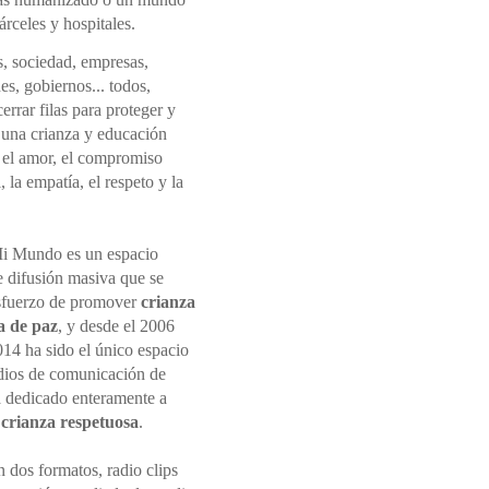
rceles y hospitales.
s, sociedad, empresas,
nes, gobiernos... todos,
rrar filas para proteger y
una crianza y educación
 el amor, el compromiso
 la empatía, el respeto y la
i Mundo es un espacio
e difusión masiva que se
sfuerzo de promover
crianza
a de paz
, y desde el 2006
014 ha sido el único espacio
dios de comunicación de
 dedicado enteramente a
r
crianza respetuosa
.
 dos formatos, radio clips