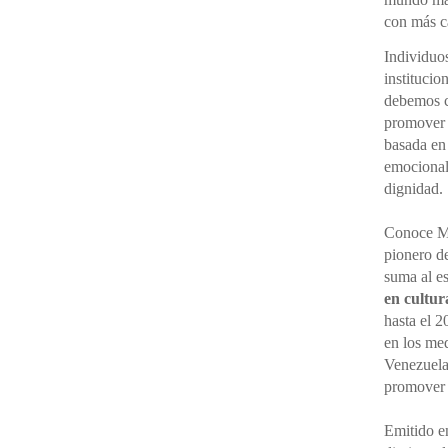
con más cá
Individuo
institucio
debemos ce
promover 
basada en
emocional,
dignidad.
Conoce M
pionero d
suma al e
en cultur
hasta el 2
en los me
Venezuela
promove
Emitido en