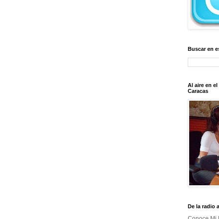
Buscar en e
Al aire en e
Caracas
De la radio 
Conoce Mi 