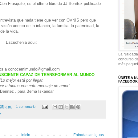
Con Frasquito, es el último libro de JJ Benítez publicado
entrevista que nada tiene que ver con OVNIS pero que
visión acerca de la infancia, la familia, la paternidad, la
de la vida.
Escúchenla aquí:
La Nalgada
concurso de
más pequeñ
os a conocemimundo@gmail.com
NSCIENTE CAPAZ DE TRANSFORMAR AL MUNDO
ÚNETE A N
"Lo mejor está por llegar.
FACEBOOK
egar a tantos con este mensaje de amor"
Benítez , para Berna Iskandar
35 p. m.
1 comentario:
o
Inicio
Entradas antiguas