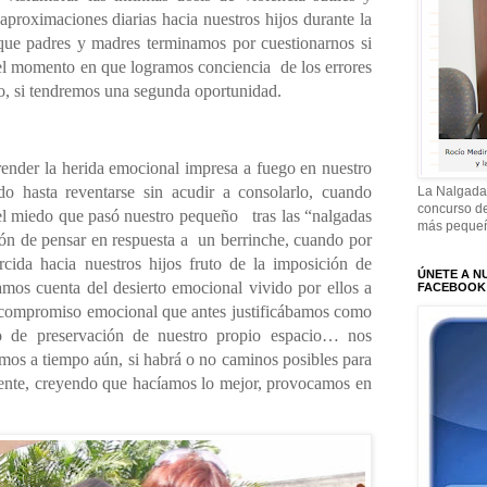
aproximaciones diarias hacia nuestros hijos durante la
 que padres y madres terminamos por cuestionarnos si
 el momento en que logramos conciencia
de los errores
o, si tendremos una segunda oportunidad.
nder la herida emocional impresa a fuego en nuestro
do hasta reventarse sin acudir a consolarlo, cuando
La Nalgada
concurso de
el miedo que pasó nuestro pequeño
tras las “nalgadas
más pequeñ
cón de pensar en respuesta a
un berrinche, cuando por
ercida hacia nuestros hijos fruto de la imposición de
ÚNETE A N
mos cuenta del desierto emocional vivido por ellos a
FACEBOOK
de compromiso emocional que antes justificábamos como
 o de preservación de nuestro propio espacio… nos
mos a tiempo aún, si habrá o no caminos posibles para
mente, creyendo que hacíamos lo mejor, provocamos en