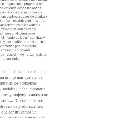
 se origina como programa de
 se extiende desde las ondas
l espacio virtual así como los
 encuentros a través de charlas y
 propósito es abrir ventanas para
vos referentes que ayuden a
l trayecto de indagación y
ión personal, permitirnos
el mundo de los niños, niñas y
es y acompañarlos en el proceso
orientados por un enfoque
 amoroso, consciente.
s hacia el lindo horizonte de un
 humanizado.
 de la crianza, no es un tema
 un asunto más que atender.
entro de los problemas
 sociales y debe importar a
mbres y mujeres, seamos o no
madres... De cómo criamos
tros niños y adolescentes,
 que construyamos un
s humanizado o un mundo