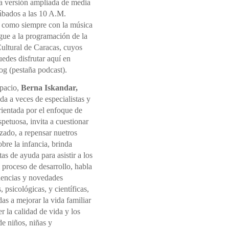
la versión ampliada de media
sábados a las 10 A.M.
 como siempre con la música
gue a la programación de la
ultural de Caracas, cuyos
edes disfrutar aquí en
og (pestaña podcast).
spacio,
Berna Iskandar,
a a veces de especialistas y
rientada por el enfoque de
spetuosa, invita a cuestionar
izado, a repensar nuetros
sobre la infancia, brinda
as de ayuda para asistir a los
l proceso de desarrollo, habla
dencias y novedades
, psicológicas, y científicas,
s a mejorar la vida familiar
 la calidad de vida y los
e niños, niñas y