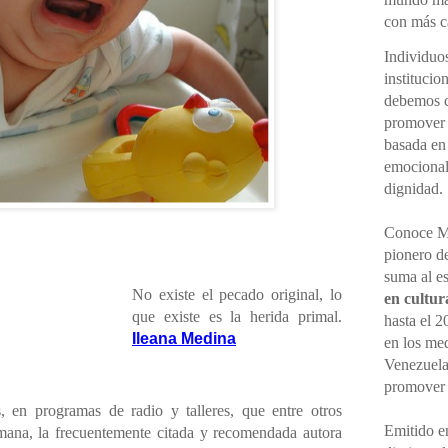
con más cá
Individuo
institucio
debemos ce
promover 
basada en
emocional,
dignidad.
Conoce M
pionero d
suma al e
No existe el pecado original, lo
en cultur
que existe es la herida primal.
hasta el 2
Ileana Medina
en los me
Venezuela
promove
, en programas de radio y talleres, que entre otros
Emitido en
umana, la frecuentemente citada y recomendada autora