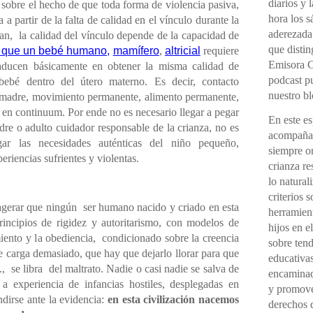
diarios y 
 sobre el hecho de que toda forma de violencia pasiva,
hora los 
 a partir de la falta de calidad en el vínculo durante la
aderezada
an,
la calidad del vínculo depende de la capacidad de
que distin
 que un bebé humano,
mamífero
,
altricial
requiere
Emisora C
raducen básicamente en obtener la misma calidad de
podcast pu
bebé dentro del útero materno. Es decir, contacto
nuestro bl
 madre, movimiento permanente, alimento permanente,
 en continuum. Por ende no es necesario llegar a pegar
En este e
dre o adulto cuidador responsable de la crianza, no es
acompañad
ar las necesidades auténticas del niño pequeño,
siempre o
riencias sufrientes y violentas.
crianza re
lo natural
criterios 
agerar que ningún
ser humano nacido y criado en esta
herramient
rincipios de rigidez y autoritarismo, con modelos de
hijos en e
miento y la obediencia,
condicionado sobre la creencia
sobre ten
le carga demasiado, que hay que dejarlo llorar para que
educativas
.,
se libra
del maltrato. Nadie o casi nadie se salva de
encaminada
 a experiencia de infancias hostiles, desplegadas en
y promover
dirse ante la evidencia:
en esta civilización nacemos
derechos d