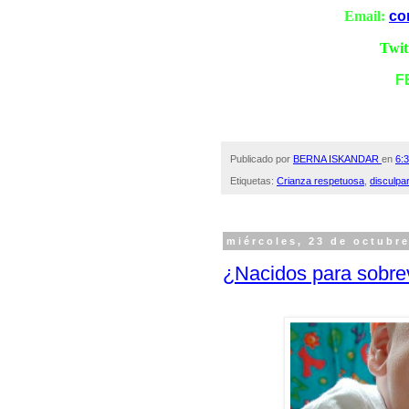
Email:
co
Twit
F
Publicado por
BERNA ISKANDAR
en
6:3
Etiquetas:
Crianza respetuosa
,
disculpa
miércoles, 23 de octubr
¿Nacidos para sobrev