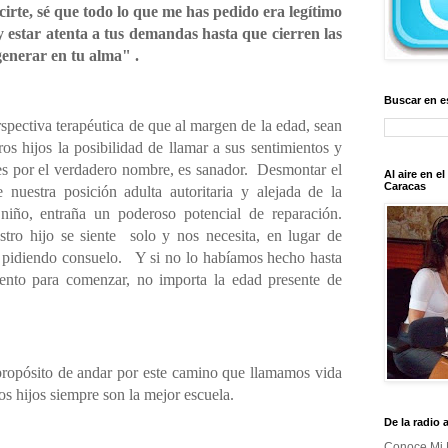
irte, sé que todo lo que me has pedido era legítimo
y estar atenta a tus demandas hasta que cierren las
generar en tu alma" .
Buscar en e
rspectiva terapéutica de que al margen de la edad, sean
ros hijos la posibilidad de llamar a sus sentimientos y
les por el verdadero nombre, es sanador.
Desmontar el
Al aire en e
Caracas
 nuestra posición adulta autoritaria y alejada de la
 niño, entraña un poderoso potencial de reparación.
tro hijo se siente
solo y nos necesita, en lugar de
 pidiendo consuelo.
Y si no lo habíamos hecho hasta
nto para comenzar, no importa la edad presente de
ropósito de andar por este camino que llamamos vida
os hijos siempre son la mejor escuela.
De la radio 
Conoce Mi 