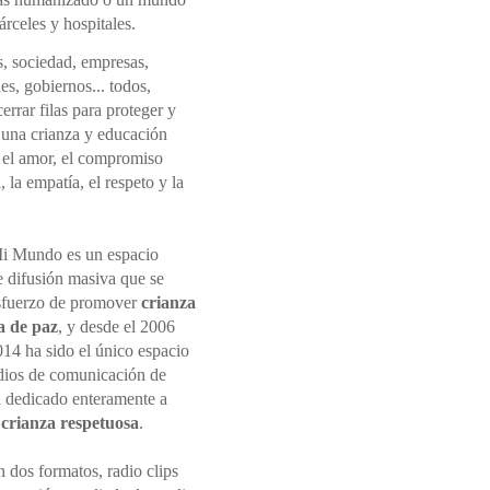
rceles y hospitales.
s, sociedad, empresas,
nes, gobiernos... todos,
rrar filas para proteger y
una crianza y educación
 el amor, el compromiso
 la empatía, el respeto y la
i Mundo es un espacio
e difusión masiva que se
sfuerzo de promover
crianza
a de paz
, y desde el 2006
014 ha sido el único espacio
dios de comunicación de
 dedicado enteramente a
r
crianza respetuosa
.
 dos formatos, radio clips