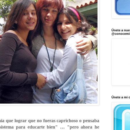
Únete a nue
@conocem
Únete a mi 
nía que lograr que no fueras caprichoso o pensaba
r sistema para educarte bien" … "pero ahora he