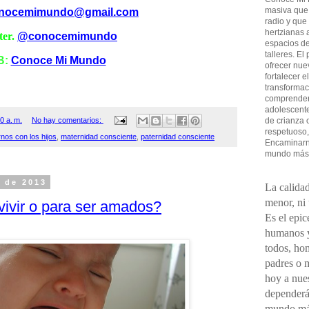
masiva que
nocemimundo@gmail.com
radio y que
hertzianas a
ter.
@conocemimundo
espacios de
talleres. El
B:
Conoce Mi Mundo
ofrecer nue
fortalecer e
transformac
comprender 
adolescent
de crianza 
0 a. m.
No hay comentarios:
respetuoso,
rnos con los hijos
,
maternidad consciente
,
paternidad consciente
Encaminarno
mundo más
e de 2013
La calidad
menor, ni
ivir o para ser amados?
Es el epic
humanos y
todos, ho
padres o 
hoy a nues
dependerá
mundo má