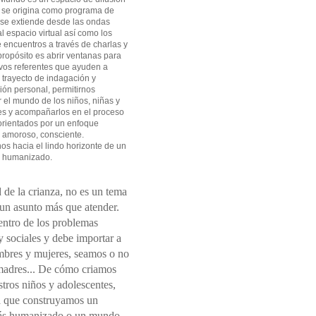
 se origina como programa de
 se extiende desde las ondas
l espacio virtual así como los
 encuentros a través de charlas y
 propósito es abrir ventanas para
vos referentes que ayuden a
l trayecto de indagación y
ión personal, permitirnos
el mundo de los niños, niñas y
es y acompañarlos en el proceso
orientados por un enfoque
 amoroso, consciente.
s hacia el lindo horizonte de un
 humanizado.
 de la crianza, no es un tema
 un asunto más que atender.
entro de los problemas
 sociales y debe importar a
mbres y mujeres, seamos o no
madres... De cómo criamos
tros niños y adolescentes,
 que construyamos un
s humanizado o un mundo