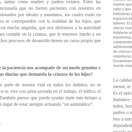
s, tantas como madres y padres existen. Entre las
masiva que
encionaría que no fueron pacientes con nosotros en
radio y que
hertzianas a
sionados por ideales y mandatos, los cuales están en
espacios de
no se corresponden con la realidad de los hijos, que
talleres. El
con mucha angustia, que nos aferramos a la autoridad
ofrecer nue
fortalecer e
os cumplir en la crianza, que le tenemos miedo a no
transformac
chos procesos de desarrollo tienen un curso propio que
comprender 
adolescent
de crianza 
respetuoso,
Encaminarno
mundo más
 la paciencia nos acompañe de un modo genuino y
ias diarias que demanda la crianza de los hijos?
La calidad
o parte de nuestra vida en todos los ámbitos, no se
menor, ni
i se vive con prisa azorada en el trabajo, el tráfico, el
Es el epic
. También pienso que puede ayudar darle más tiempo a
humanos y
en lugar de estar siempre actuando “en automático”.
todos, ho
padres o 
hoy a nues
?
dependerá
mundo má