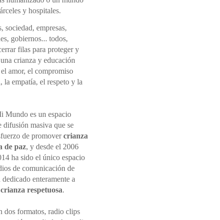
rceles y hospitales.
s, sociedad, empresas,
nes, gobiernos... todos,
rrar filas para proteger y
una crianza y educación
 el amor, el compromiso
 la empatía, el respeto y la
i Mundo es un espacio
e difusión masiva que se
sfuerzo de promover
crianza
a de paz
, y desde el 2006
014 ha sido el único espacio
dios de comunicación de
 dedicado enteramente a
r
crianza respetuosa
.
 dos formatos, radio clips