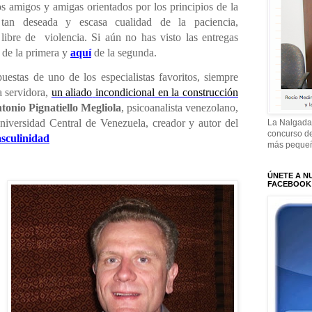
s amigos y amigas orientados por los principios de la
 tan deseada y escasa cualidad de la paciencia,
 libre de
violencia. Si aún no has visto las entregas
de la primera y
aquí
de la segunda.
uestas de uno de los especialistas favoritos, siempre
a servidora,
un aliado
incondicional en la construcción
tonio Pignatiello Megliola
, psicoanalista venezolano,
niversidad Central de Venezuela, creador y autor del
La Nalgada
concurso de
sculinidad
más pequeñ
ÚNETE A N
FACEBOOK