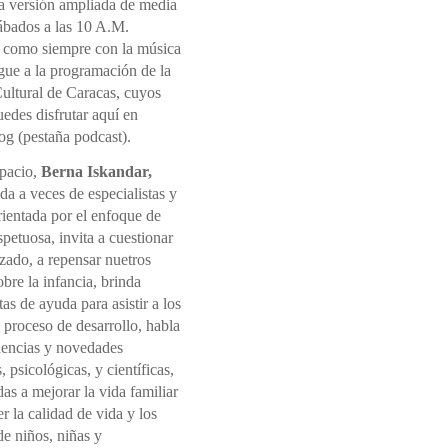
la versión ampliada de media
sábados a las 10 A.M.
 como siempre con la música
gue a la programación de la
ultural de Caracas, cuyos
edes disfrutar aquí en
og (pestaña podcast).
spacio,
Berna Iskandar,
a a veces de especialistas y
rientada por el enfoque de
spetuosa, invita a cuestionar
izado, a repensar nuetros
sobre la infancia, brinda
as de ayuda para asistir a los
l proceso de desarrollo, habla
dencias y novedades
, psicológicas, y científicas,
s a mejorar la vida familiar
 la calidad de vida y los
e niños, niñas y