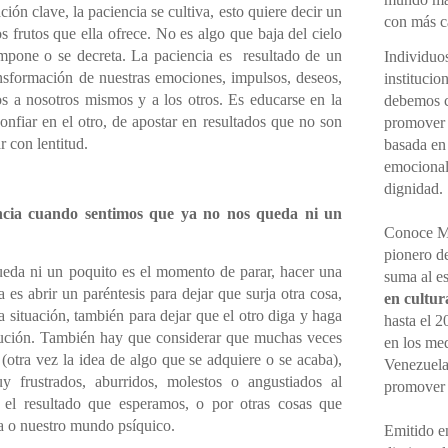
ión clave, la paciencia se cultiva, esto quiere decir un
con más cá
os frutos que ella ofrece. No es algo que baja del cielo
mpone o se decreta. La paciencia es resultado de un
Individuo
nsformación de nuestras emociones, impulsos, deseos,
institucio
os a nosotros mismos y a los otros. Es educarse en la
debemos ce
confiar en el otro, de apostar en resultados que no son
promover 
r con lentitud.
basada en
emocional,
dignidad.
ncia cuando sentimos que ya no nos queda ni un
Conoce M
pionero d
eda ni un poquito es el momento de parar, hacer una
suma al e
a es abrir un paréntesis para dejar que surja otra cosa,
en cultur
a situación, también para dejar que el otro diga y haga
hasta el 2
lución. También hay que considerar que muchas veces
en los me
(otra vez la idea de algo que se adquiere o se acaba),
Venezuela
 frustrados, aburridos, molestos o angustiados al
promove
 el resultado que esperamos
, o por otras cosas que
na o nuestro mundo psíquico.
Emitido en