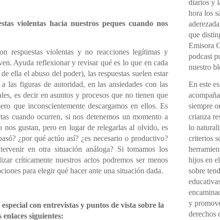
diarios y 
hora los 
stas violentas hacia nuestros peques cuando nos
aderezada
que distin
Emisora C
n respuestas violentas y no reacciones legítimas y
podcast pu
en. Ayuda reflexionar y revisar qué es lo que en cada
nuestro bl
 de ella el abuso del poder), las respuestas suelen estar
 a las figuras de autoridad, en las ansiedades con las
En este e
ales, es decir en asuntos y procesos que no tienen que
acompañad
 pero que inconscientemente descargamos en ellos. Es
siempre o
uctas cuando ocurren, si nos detenemos un momento a
crianza re
nos gustan, pero en lugar de relegarlas al olvido, es
lo natural
pasó? ¿por qué actúo así? ¿es necesario o productivo?
criterios 
ervenir en otra situación análoga? Si tomamos los
herramient
lizar críticamente nuestros actos podremos ser menos
hijos en e
ciones para elegir qué hacer ante una situación dada.
sobre ten
educativas
encaminada
y promover
 especial con entrevistas y puntos de vista sobre
la
derechos d
 enlaces siguientes: