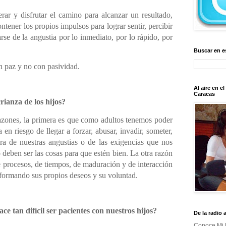
rar y disfrutar el camino para alcanzar un resultado,
ntener los propios impulsos para lograr sentir, percibir
arse de la angustia por lo inmediato, por lo rápido, por
Buscar en e
n paz y no con pasividad.
Al aire en e
Caracas
rianza de los hijos?
azones, la primera es que como adultos tenemos poder
 en riesgo de llegar a forzar, abusar, invadir, someter,
ra de nuestras angustias o de las exigencias que nos
eben ser las cosas para que estén bien. La otra razón
e procesos, de tiempos, de maduración y de interacción
formando sus propios deseos y su voluntad.
ce tan difícil ser pacientes con nuestros hijos?
De la radio 
Conoce Mi 