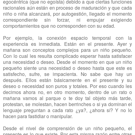
egocéntrica (que no egoísta) debido a que ciertas funciones
racionales aún están en proceso de maduración y que cada
niño o niña alcanzará, por autogestión, llegado el momento
correspondiente sin forzar, ni empujar exigiendo
comportamientos que no corresponden con su edad.
Por ejemplo, la conexión espacio temporal con la
experiencia es inmediata. Están en el presente. Ayer y
mañana son conceptos complejos para un niño pequeño.
Con lo cual les resulta complicado esperar hasta satisfacer
una necesidad o deseo. Desde el momento en que un niño
pequeño siente una necesidad o deseo hasta que este es
satisfecho, sufre, se impacienta. No sabe que hay un
después. Ellos están básicamente en el presente y su
deseo o necesidad son puros y totales. Por eso cuando les
decimos ahora no, en otro momento, dentro de un rato o
mañana vamos al parque o te doy tal objeto más tarde,
protestan, se molestan, hacen berrinches o si ya dominan el
lenguaje preguntan a cada rato ¿ya?, ¿ahora sí? Y no lo
hacen para fastidiar o manipular.
Desde el nivel de comprensión de un niño pequeño, el
presente es lo que existe. Por esta misma razón entre otras