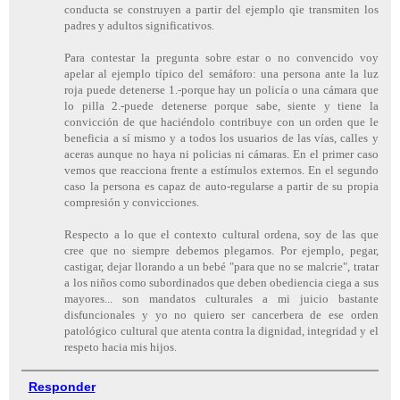
conducta se construyen a partir del ejemplo qie transmiten los
padres y adultos significativos.
Para contestar la pregunta sobre estar o no convencido voy
apelar al ejemplo típico del semáforo: una persona ante la luz
roja puede detenerse 1.-porque hay un policía o una cámara que
lo pilla 2.-puede detenerse porque sabe, siente y tiene la
convicción de que haciéndolo contribuye con un orden que le
beneficia a sí mismo y a todos los usuarios de las vías, calles y
aceras aunque no haya ni policias ni cámaras. En el primer caso
vemos que reacciona frente a estímulos externos. En el segundo
caso la persona es capaz de auto-regularse a partir de su propia
compresión y convicciones.
Respecto a lo que el contexto cultural ordena, soy de las que
cree que no siempre debemos plegarnos. Por ejemplo, pegar,
castigar, dejar llorando a un bebé "para que no se malcrie", tratar
a los niños como subordinados que deben obediencia ciega a sus
mayores... son mandatos culturales a mi juicio bastante
disfuncionales y yo no quiero ser cancerbera de ese orden
patológico cultural que atenta contra la dignidad, integridad y el
respeto hacia mis hijos.
Responder