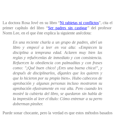
La doctora Rosa Jové en su libro “
Ni rabietas ni conflictos
”, cita el
primer cap
í
tulo del libro “
Ser
padres sin castigar
”
del profesor
Norm Lee, en el que éste explica la siguiente an
é
cdota:
En una reciente charla a un grupo de padres, abr
í
un
libro y empec
é
a leer en voz alta:
«
Empiecen la
disciplina a temprana edad. Aclaren muy bien las
reglas y refu
é
rcenlas de inmediato y con consistencia.
Refuercen la obediencia con palmaditas y con frases
como: "
¡
Qu
é
buen chico!
¡
Eres una buena chica!", y
despu
é
s de disciplinarlos, d
í
ganles que los quieren y
que lo hicieron por su propio bien
»
. Hubo cabeceos de
aprobaci
ó
n y algunas personas incluso mostraron su
aprobaci
ó
n efusivamente en voz alta. Pero cuando les
mostr
é
la cubierta del libro, se quedaron sin habla de
la impresi
ó
n al leer el t
í
tulo: C
ó
mo entrenar a su perro
doberman pinsher.
Puede sonar chocante, pero la verdad es que estos métodos basados