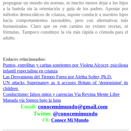
propugnar un mundo sin normas, ni mucho menos dejar a los hijos
a la bartola sin la orientación y guía de los padres. Apostar por
métodos democráticos de crianza, supone conducir a nuestros hijos
hacia comportamientos razonables, pero con alternativas más
humanizadas. Claro que en este camino no existen recetas, ni
fórmulas. Tampoco constituye la vía más rápida o cómoda para el
adulto.
Enlaces relacionados:
Puntos, estrellitas y caritas sonrientes por Violeta Alcocer, psicóloga
infantil especialista en crianza
Las Desvantajas del Tiempo Fuera por Aletha Solter, Ph.D.
UN attacks Supernanny as it accuses Britain of 'demonising' its
children
Conductismo: falsos mitos y carencias Via Revista Mente Libre
Manada vía Signos bajo la luna
Email:
conocemimundo@gmail.com
Twitter.
@conocemimundo
FB:
Conoce Mi Mundo