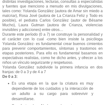
distintas investigaciones, lecturas, consultas a especialistas
y fuentes que menciono a menudo en mis divulgaciones,
tales como: Yolanda González (autora de Amar sin miedo a
malcriar), Rosa Jové (autora de La Crianza Feliz y Todo es
posible), el pediatra Carlos González (autor de Bésame
Mucho), Laura Gutman (autora de Crianza, violencias
invisibles y adicciones) entre otros…
Durante este período (0 a 7) se construye la personalidad y
el carácter con lo cual -como bien insiste la psicóloga
Yolanda González- es fundamental crear buenos cimientos
para prevenir comportamientos, síntomas y trastornos en
etapas posteriores. Para ello es fundamental basarnos en
expectativas realistas, como he dicho antes, y ofrecer a los
niños un vínculo segurizante y respetuoso.
Yolanda González subdivide la primera infancia en dos
franjas: de 0 a 3 y de 4 a 7
De 0 a 3:
Es una etapa en la que la criatura es muy
dependiente de los cuidados y la interacción de
un adulto a su cargo para sobrevivir y
desarrollarse.