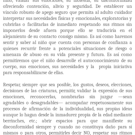
niño, validar sus emociones, su molestia, su disconformidad
ofreciendo contención, alivio y seguridad. De establecer un
vínculo robusto de apego seguro que permita al adulto cuidador
interpretar sus necesidades físicas y emocionales, exploratorias y
cubrirlas o facilitarlas de inmediato respetando sus ritmos sin
imponerlos desde afuera porque ello se traduciría en el
alejamiento de su contacto consigo mismo. Es así como haremos
sentir y saber al niño que cuenta con personas de confianza a
quienes recurrir frente a potenciales situaciones de riesgo o
amenaza de abuso en su vida presente y futura. Es así como
permitiremos que el niño desarrolle el autoconocimiento de su
cuerpo, sus emociones, sus necesidades y la propia iniciativa
para responsabilizarse de ellas.
Respetar, siempre que sea posible, los gustos, deseos, elecciones,
decisiones de las criaturas, permitir, validar la expresión de sus
emociones, reconocerlas, nombrarlas sin juzgar —sean
agradables o desagradables— acompañar respetuosamente sus
procesos de afirmación de la individualidad, sus propias ideas
aunque lo hagan desde la inmadurez propia de la edad mediante
berrinches, etc.; abrir espacios para que manifieste su
disconformidad siempre y cuando no constituya daño para sí
mismos o para otros, permitirles decir NO, respetar sus ritmos