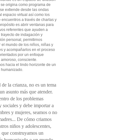
 se origina como programa de
 se extiende desde las ondas
l espacio virtual así como los
 encuentros a través de charlas y
 propósito es abrir ventanas para
vos referentes que ayuden a
l trayecto de indagación y
ión personal, permitirnos
el mundo de los niños, niñas y
es y acompañarlos en el proceso
orientados por un enfoque
 amoroso, consciente.
s hacia el lindo horizonte de un
 humanizado.
 de la crianza, no es un tema
 un asunto más que atender.
entro de los problemas
 sociales y debe importar a
mbres y mujeres, seamos o no
madres... De cómo criamos
tros niños y adolescentes,
 que construyamos un
s humanizado o un mundo