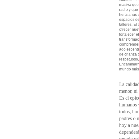
masiva que
radio y que
hertzianas a
espacios de
talleres. El
ofrecer nue
fortalecer e
transformac
comprender 
adolescent
de crianza 
respetuoso,
Encaminarno
mundo más
La calidad
menor, ni
Es el epic
humanos y
todos, ho
padres o 
hoy a nues
dependerá
mundo má