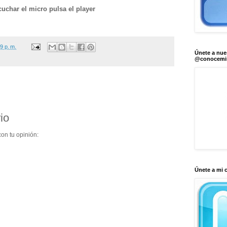
cuchar el micro pulsa el player
9 p. m.
Únete a nue
@conocem
io
on tu opinión:
Únete a mi 