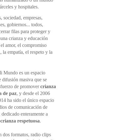
rceles y hospitales.
s, sociedad, empresas,
nes, gobiernos... todos,
rrar filas para proteger y
una crianza y educación
 el amor, el compromiso
 la empatía, el respeto y la
i Mundo es un espacio
e difusión masiva que se
sfuerzo de promover
crianza
a de paz
, y desde el 2006
014 ha sido el único espacio
dios de comunicación de
 dedicado enteramente a
r
crianza respetuosa
.
 dos formatos, radio clips