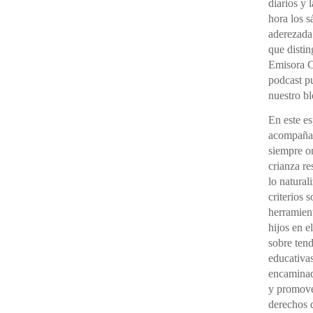
diarios y 
hora los 
aderezada
que distin
Emisora C
podcast pu
nuestro bl
En este e
acompañad
siempre o
crianza re
lo natural
criterios 
herramient
hijos en e
sobre ten
educativas
encaminada
y promover
derechos d