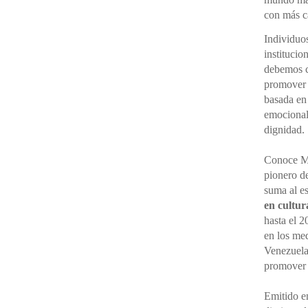
con más cá
Individuo
institucio
debemos ce
promover 
basada en
emocional,
dignidad.
Conoce M
pionero d
suma al e
en cultur
hasta el 2
en los me
Venezuela
promove
Emitido en