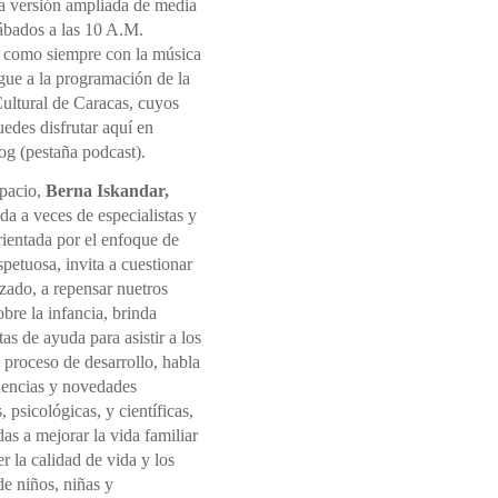
la versión ampliada de media
sábados a las 10 A.M.
 como siempre con la música
gue a la programación de la
ultural de Caracas, cuyos
edes disfrutar aquí en
og (pestaña podcast).
spacio,
Berna Iskandar,
a a veces de especialistas y
rientada por el enfoque de
spetuosa, invita a cuestionar
izado, a repensar nuetros
sobre la infancia, brinda
as de ayuda para asistir a los
l proceso de desarrollo, habla
dencias y novedades
, psicológicas, y científicas,
s a mejorar la vida familiar
 la calidad de vida y los
e niños, niñas y