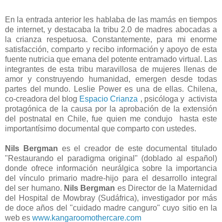
En la entrada anterior les hablaba de las mamás en tiempos
de internet, y destacaba la tribu 2.0 de madres abocadas a
la crianza respetuosa. Constantemente, para mi enorme
satisfacción, comparto y recibo información y apoyo de esta
fuente nutricia que emana del potente entramado virtual. Las
integrantes de esta tribu maravillosa de mujeres llenas de
amor y construyendo humanidad, emergen desde todas
partes del mundo. Leslie Power es una de ellas. Chilena,
co-creadora del blog
Espacio Crianza
, psicóloga y activista
protagónica de la causa por la aprobación de la extensión
del postnatal en Chile, fue quien me condujo hasta este
importantísimo documental que comparto con ustedes.
Nils Bergman
es el creador de este documental titulado
"Restaurando el paradigma original" (doblado al español)
donde ofrece información neurálgica sobre la importancia
del vínculo primario madre-hijo para el desarrollo integral
del ser humano.
Nils Bergman
es Director de la Maternidad
del Hospital de Mowbray (Sudáfrica), investigador por más
de doce años del "cuidado madre canguro" cuyo sitio en la
web es
www.kangaroomothercare.com