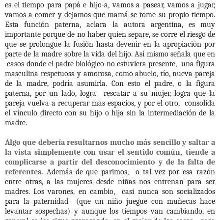
es el tiempo para papá e hijo-a, vamos a pasear, vamos a jugar,
vamos a comer y dejamos que mamá se tome su propio tiempo.
Esta función paterna, aclara la autora argentina, es muy
importante porque de no haber quien separe, se corre el riesgo de
que se prolongue la fusión hasta devenir en la apropiación por
parte de la madre sobre la vida del hijo. Así mismo señala que en
casos donde el padre biológico no estuviera presente,
una figura
masculina respetuosa y amorosa, como abuelo, tío, nueva pareja
de la madre, podría asumirla. Con esto el padre, o la figura
paterna, por un lado, logra
rescatar a su mujer, logra que la
pareja vuelva a recuperar más espacios, y por el otro,
consolida
el vínculo directo con su hijo o hija sin la intermediación de la
madre.
Algo que debería resultarnos mucho más sencillo y saltar a
la vista simplemente con usar el sentido común, tiende a
complicarse a partir del desconocimiento y de la falta de
referentes.
Además de que parimos,
o tal vez por esa razón
entre otras, a las mujeres desde niñas nos entrenan para ser
madres. Los varones, en cambio,
casi nunca son socializados
para la paternidad
(que un niño juegue con muñecas hace
levantar sospechas) y aunque los tiempos van cambiando, en