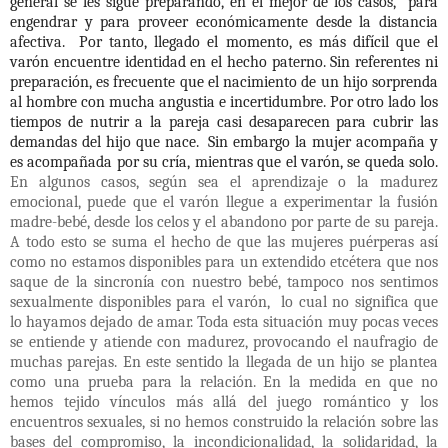
general se les sigue preparando, en el mejor de los casos,
para
engendrar y para proveer económicamente desde la distancia
afectiva.
Por tanto, llegado el momento, es más difícil que el
varón encuentre identidad en el hecho paterno. Sin referentes ni
preparación, es frecuente que el nacimiento de un hijo sorprenda
al hombre con mucha angustia e incertidumbre. Por otro lado los
tiempos de nutrir a la pareja casi desaparecen para cubrir las
demandas del hijo que nace.
Sin embargo la mujer acompaña y
es acompañada por su cría, mientras que el varón, se queda solo.
En algunos casos, según sea el aprendizaje o la madurez
emocional, puede que el varón llegue a experimentar la fusión
madre-bebé, desde los celos y el abandono por parte de su pareja.
A todo esto se suma el hecho
de que las mujeres puérperas así
como no estamos disponibles para un extendido etcétera que nos
saque de la sincronía con nuestro bebé, tampoco nos sentimos
sexualmente disponibles para el varón,
lo cual no significa que
lo hayamos dejado de amar. Toda esta situación muy pocas veces
se entiende y atiende con madurez, provocando el naufragio de
muchas parejas. En este sentido la llegada de un hijo se plantea
como una prueba para la relación. En la medida en que no
hemos tejido vínculos más allá del juego romántico y los
encuentros sexuales, si no hemos construido la relación sobre las
bases del compromiso, la incondicionalidad, la solidaridad, la