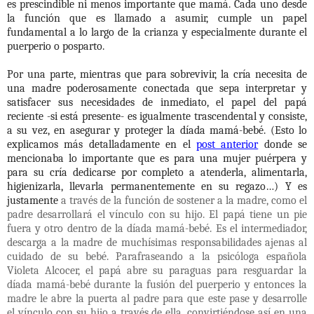
es prescindible ni menos importante que mamá. Cada uno desde
la función que es llamado a asumir, cumple un papel
fundamental a lo largo de la crianza y especialmente durante el
puerperio o posparto.
Por una parte, mientras que para sobrevivir, la cría necesita de
una madre poderosamente conectada que sepa interpretar y
satisfacer sus necesidades de inmediato, el papel del papá
reciente -si está presente- es igualmente trascendental y consiste,
a su vez, en asegurar y proteger la díada mamá-bebé. (Esto lo
explicamos más detalladamente en el
post anterior
donde se
mencionaba lo importante que es para una mujer puérpera y
para su cría dedicarse por completo a atenderla, alimentarla,
higienizarla, llevarla permanentemente en su regazo…) Y es
justamente
a través de la función de sostener a la madre, como el
padre desarrollará el vínculo con su hijo. El papá tiene un pie
fuera y otro dentro de la díada mamá-bebé. Es el intermediador,
descarga a la madre de muchísimas responsabilidades ajenas al
cuidado de su bebé. Parafraseando a la psicóloga española
Violeta Alcocer, el papá abre su paraguas para resguardar la
díada mamá-bebé durante la fusión del puerperio y entonces la
madre le abre la puerta al padre para que este pase y desarrolle
el vínculo con su hijo a través de ella, convirtiéndose así en una