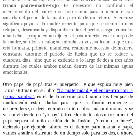
tríada padre-madre-hijo
. Es necesario no confundir el
acercamiento del padre a su hijo -como pasa a menudo- con
sacarlo del pecho de la madre para darle un tetero.
Acercarse
significa apoyar a la madre reciente para que se sienta lo más
relajada, descansada y disponible a dar el pecho, cargar, consolar
a su bebé… porque como dije en el post anterior, es el cuerpo de
la madre, su olor, su calor, su mirada, su voz, su leche lo que una
cría humana, primate, mamífera, realmente necesita de manera
constante durante el período de fusión que no se reduce a
cuarenta días,
sino que se extiende a lo largo de dos a tres años
durante los cuales ambos nadan dentro de las mismas aguas
emocionales.
Otro papel de papá tras el puerperio,
y que explica muy bien
Laura Gutman en su libro
“La maternidad y el encuentro con la
propia sombra”
, es el de la separación. Cuando los tiempos de
maduración están dados para que la fusión comience a
desprenderse, es decir, cuando el niño cobra más autonomía y se
va convirtiendo en “yo soy” (alrededor de los dos a tres años) el
papá separa al niño o niña de la fusión. ¿Y cómo lo hace?,
diciendo por ejemplo: ahora es el tiempo para mamá y papá,
vamos a salir a disfrutar de un tiempo solo para los dos, o ahora