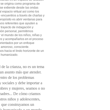
 se origina como programa de
 se extiende desde las ondas
l espacio virtual así como los
 encuentros a través de charlas y
 propósito es abrir ventanas para
vos referentes que ayuden a
l trayecto de indagación y
ión personal, permitirnos
el mundo de los niños, niñas y
es y acompañarlos en el proceso
orientados por un enfoque
 amoroso, consciente.
s hacia el lindo horizonte de un
 humanizado.
 de la crianza, no es un tema
 un asunto más que atender.
entro de los problemas
 sociales y debe importar a
mbres y mujeres, seamos o no
madres... De cómo criamos
tros niños y adolescentes,
 que construyamos un
s humanizado o un mundo