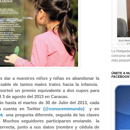
La Nalgada
concurso de
más pequeñ
ÚNETE A N
FACEBOOK
s dar a nuestros niños y niñas es abandonar la
sable de tantos malos tratos hacia la infancia.
orteó un premio equivalente a dos cupos para
 3 de agosto del 2013 en Caracas.
io hasta el martes de 30 de Julio del 2013, cada
 cuenta en Twitter (
@conocemimundo
) y en
ok
una pregunta diferente, seguida de las claves
a. Muchos seguidores participaron enviando la
orrecta, junto a sus datos (nombre y cédula de