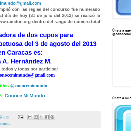
imundo@gmail.com
mplió con las reglas del concurso fue numerado
l día de hoy (31 de julio del 2013) se realizó la
ww.ramdon.org dentro del rango de número total
Únete a nue
nadora de
dos cupos para
@conocem
etuosa del 3 de agosto del 2013
en Caracas es:
 A. Hernández M.
 todos y todas por participar
conocemimundo@gmail.com
tter.
@conocemimundo
B:
Conoce Mi Mundo
Únete a mi 
3 p. m.
petuosa