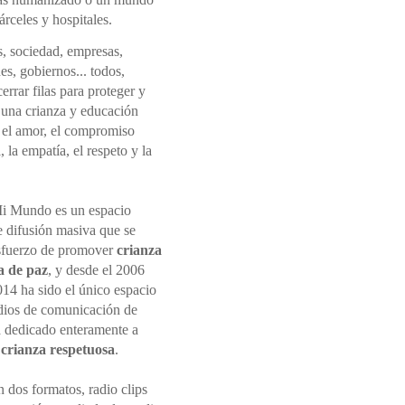
rceles y hospitales.
s, sociedad, empresas,
nes, gobiernos... todos,
rrar filas para proteger y
una crianza y educación
 el amor, el compromiso
 la empatía, el respeto y la
i Mundo es un espacio
e difusión masiva que se
sfuerzo de promover
crianza
a de paz
, y desde el 2006
014 ha sido el único espacio
dios de comunicación de
 dedicado enteramente a
r
crianza respetuosa
.
 dos formatos, radio clips