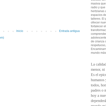
masiva que
radio y que
hertzianas a
espacios de
talleres. El
ofrecer nue
fortalecer e
transformac
Inicio
Entrada antigua
comprender 
adolescent
om)
de crianza 
respetuoso,
Encaminarno
mundo más
La calidad
menor, ni
Es el epic
humanos y
todos, ho
padres o 
hoy a nues
dependerá
mundo má