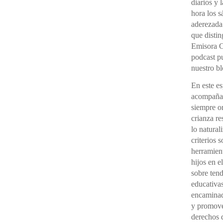
diarios y 
hora los 
aderezada
que distin
Emisora C
podcast pu
nuestro bl
En este e
acompañad
siempre o
crianza re
lo natural
criterios 
herramient
hijos en e
sobre ten
educativas
encaminada
y promover
derechos d