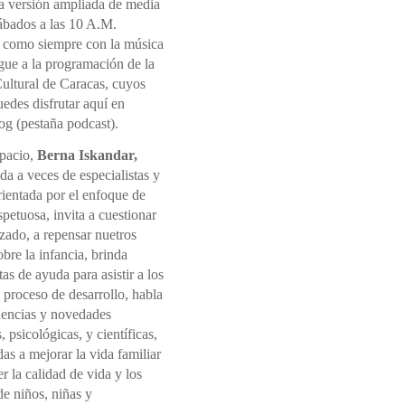
la versión ampliada de media
sábados a las 10 A.M.
 como siempre con la música
gue a la programación de la
ultural de Caracas, cuyos
edes disfrutar aquí en
og (pestaña podcast).
spacio,
Berna Iskandar,
a a veces de especialistas y
rientada por el enfoque de
spetuosa, invita a cuestionar
izado, a repensar nuetros
sobre la infancia, brinda
as de ayuda para asistir a los
l proceso de desarrollo, habla
dencias y novedades
, psicológicas, y científicas,
s a mejorar la vida familiar
 la calidad de vida y los
e niños, niñas y