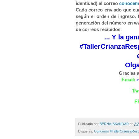
identidad) al correo
conocem
Cada correo enviado que cu
según el orden de ingreso. E
generación del número en w
de correos recibidos.
... Y la ga
#TallerCrianzaResp
Olga
Gracias a
Email:
Twi
F
Publicado por
BERNA ISKANDAR
en
3:2
Etiquetas:
Concurso #TallerCrianzaRes