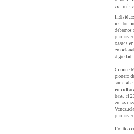
con más cá
Individuo
institucio
debemos ce
promover 
basada en
emocional,
dignidad.
Conoce M
pionero d
suma al e
en cultur
hasta el 2
en los me
Venezuela
promove
Emitido en