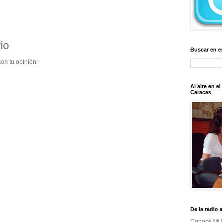
io
Buscar en e
on tu opinión:
Al aire en e
Caracas
De la radio 
Conoce Mi 