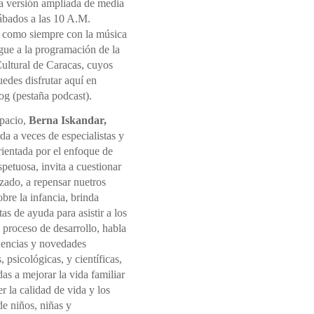
la versión ampliada de media
sábados a las 10 A.M.
 como siempre con la música
gue a la programación de la
ultural de Caracas, cuyos
edes disfrutar aquí en
og (pestaña podcast).
spacio,
Berna Iskandar,
a a veces de especialistas y
rientada por el enfoque de
spetuosa, invita a cuestionar
izado, a repensar nuetros
sobre la infancia, brinda
as de ayuda para asistir a los
l proceso de desarrollo, habla
dencias y novedades
, psicológicas, y científicas,
s a mejorar la vida familiar
 la calidad de vida y los
e niños, niñas y