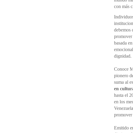
con más cá
Individuo
institucio
debemos ce
promover 
basada en
emocional,
dignidad.
Conoce M
pionero d
suma al e
en cultur
hasta el 2
en los me
Venezuela
promove
Emitido en