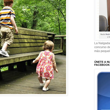
La Nalgada
concurso de
más pequeñ
ÚNETE A N
FACEBOOK