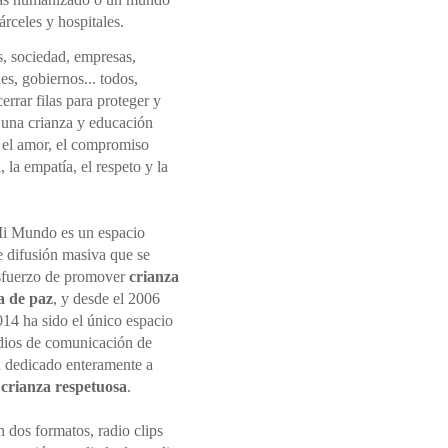
rceles y hospitales.
s, sociedad, empresas,
nes, gobiernos... todos,
rrar filas para proteger y
una crianza y educación
 el amor, el compromiso
 la empatía, el respeto y la
i Mundo es un espacio
e difusión masiva que se
sfuerzo de promover
crianza
a de paz
, y desde el 2006
014 ha sido el único espacio
dios de comunicación de
 dedicado enteramente a
r
crianza respetuosa
.
 dos formatos, radio clips