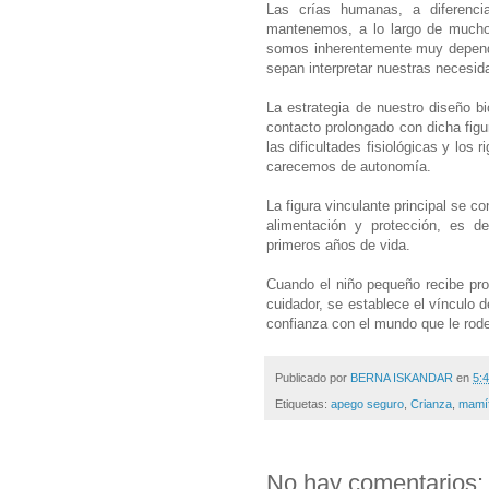
Las crías humanas, a diferenc
mantenemos, a lo largo de mucho 
somos inherentemente muy dependi
sepan interpretar nuestras necesid
La estrategia de nuestro diseño bio
contacto prolongado con dicha figu
las dificultades fisiológicas y los
carecemos de autonomía.
La figura vinculante principal se c
alimentación y protección, es de
primeros años de vida.
Cuando el niño pequeño recibe pro
cuidador, se establece el vínculo 
confianza con el mundo que le rode
Publicado por
BERNA ISKANDAR
en
5:4
Etiquetas:
apego seguro
,
Crianza
,
mamí
No hay comentarios: