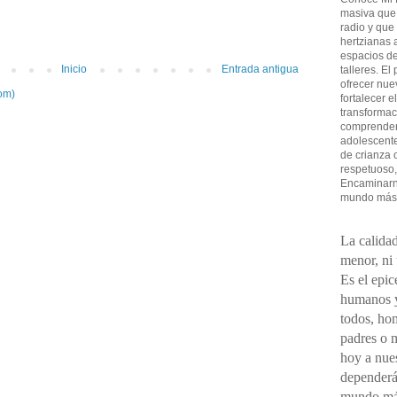
masiva que
radio y que
hertzianas a
espacios de
Inicio
Entrada antigua
talleres. El
ofrecer nue
om)
fortalecer e
transformac
comprender 
adolescent
de crianza 
respetuoso,
Encaminarno
mundo más
La calidad
menor, ni
Es el epic
humanos y
todos, ho
padres o 
hoy a nues
dependerá
mundo má