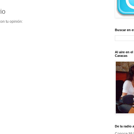
io
on tu opinión:
Buscar en e
Al aire en e
Caracas
De la radio 
Conoce Mi 