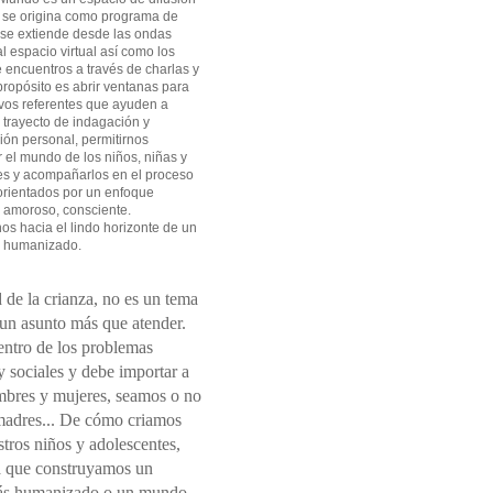
 se origina como programa de
 se extiende desde las ondas
l espacio virtual así como los
 encuentros a través de charlas y
 propósito es abrir ventanas para
vos referentes que ayuden a
l trayecto de indagación y
ión personal, permitirnos
el mundo de los niños, niñas y
es y acompañarlos en el proceso
orientados por un enfoque
 amoroso, consciente.
s hacia el lindo horizonte de un
 humanizado.
 de la crianza, no es un tema
 un asunto más que atender.
entro de los problemas
 sociales y debe importar a
mbres y mujeres, seamos o no
madres... De cómo criamos
tros niños y adolescentes,
 que construyamos un
s humanizado o un mundo