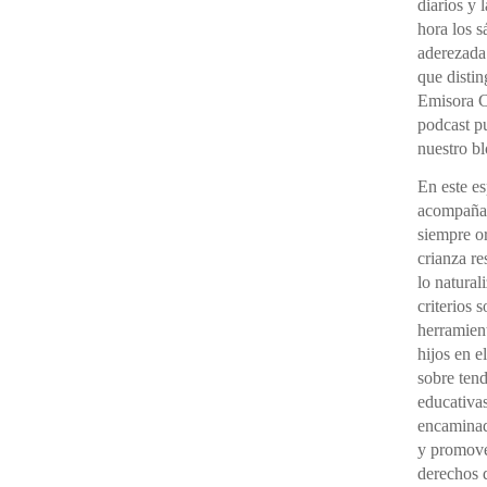
diarios y 
hora los 
aderezada
que distin
Emisora C
podcast pu
nuestro bl
En este e
acompañad
siempre o
crianza re
lo natural
criterios 
herramient
hijos en e
sobre ten
educativas
encaminada
y promover
derechos d