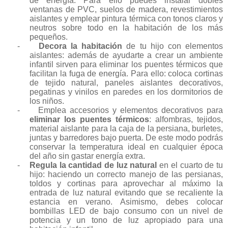
de energía. Para ello puedes instalar dobles
ventanas de PVC, suelos de madera, revestimientos
aislantes y emplear pintura térmica con tonos claros y
neutros sobre todo en la habitación de los más
pequeños.
-
Decora la habitación
de tu hijo con elementos
aislantes: además de ayudarte a crear un ambiente
infantil sirven para eliminar los puentes térmicos que
facilitan la fuga de energía. Para ello: coloca cortinas
de tejido natural, paneles aislantes decorativos,
pegatinas y vinilos en paredes en los dormitorios de
los niños.
-
Emplea accesorios y elementos decorativos para
eliminar los puentes térmicos
: alfombras, tejidos,
material aislante para la caja de la persiana, burletes,
juntas y barredores bajo puerta. De este modo podrás
conservar la temperatura ideal en cualquier época
del año sin gastar energía extra.
-
Regula la cantidad de luz natural
en el cuarto de tu
hijo: haciendo un correcto manejo de las persianas,
toldos y cortinas para aprovechar al máximo la
entrada de luz natural evitando que se recaliente la
estancia en verano. Asimismo, debes colocar
bombillas LED de bajo consumo con un nivel de
potencia y un tono de luz apropiado para una