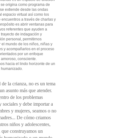
 se origina como programa de
 se extiende desde las ondas
l espacio virtual así como los
 encuentros a través de charlas y
 propósito es abrir ventanas para
vos referentes que ayuden a
l trayecto de indagación y
ión personal, permitirnos
el mundo de los niños, niñas y
es y acompañarlos en el proceso
orientados por un enfoque
 amoroso, consciente.
s hacia el lindo horizonte de un
 humanizado.
 de la crianza, no es un tema
 un asunto más que atender.
entro de los problemas
 sociales y debe importar a
mbres y mujeres, seamos o no
madres... De cómo criamos
tros niños y adolescentes,
 que construyamos un
s humanizado o un mundo