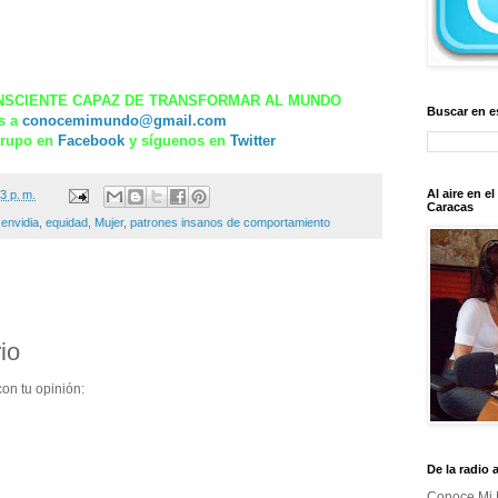
NSCIENTE CAPAZ DE TRANSFORMAR AL MUNDO
Buscar en e
s a
conocemimundo@gmail.com
grupo en
Facebook
y síguenos en
Twitter
Al aire en e
3 p. m.
Caracas
,
envidia
,
equidad
,
Mujer
,
patrones insanos de comportamiento
io
on tu opinión:
De la radio 
Conoce Mi 