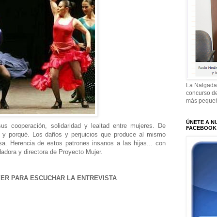
La Nalgada
concurso de
más pequeñ
ÚNETE A N
sus cooperación, solidaridad y lealtad entre mujeres. De
FACEBOOK
 y porqué. Los daños y perjuicios que produce al mismo
a. Herencia de estos patrones insanos a las hijas... con
adora y directora de Proyecto Mujer.
YER PARA ESCUCHAR LA ENTREVISTA