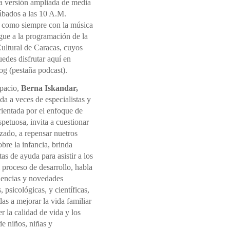
la versión ampliada de media
sábados a las 10 A.M.
 como siempre con la música
gue a la programación de la
ultural de Caracas, cuyos
edes disfrutar aquí en
og (pestaña podcast).
spacio,
Berna Iskandar,
a a veces de especialistas y
rientada por el enfoque de
spetuosa, invita a cuestionar
izado, a repensar nuetros
sobre la infancia, brinda
as de ayuda para asistir a los
l proceso de desarrollo, habla
dencias y novedades
, psicológicas, y científicas,
s a mejorar la vida familiar
 la calidad de vida y los
e niños, niñas y