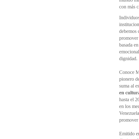
con más cá
Individuo
institucio
debemos ce
promover 
basada en
emocional,
dignidad.
Conoce M
pionero d
suma al e
en cultur
hasta el 2
en los me
Venezuela
promove
Emitido en