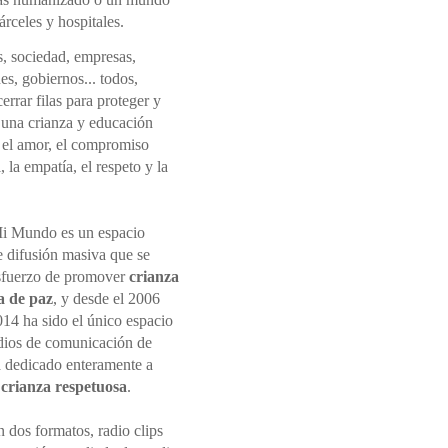
rceles y hospitales.
s, sociedad, empresas,
nes, gobiernos... todos,
rrar filas para proteger y
una crianza y educación
 el amor, el compromiso
 la empatía, el respeto y la
i Mundo es un espacio
e difusión masiva que se
sfuerzo de promover
crianza
a de paz
, y desde el 2006
014 ha sido el único espacio
dios de comunicación de
 dedicado enteramente a
r
crianza respetuosa
.
 dos formatos, radio clips