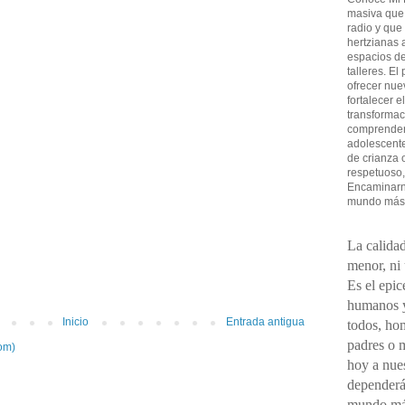
masiva que
radio y que
hertzianas a
espacios de
talleres. El
ofrecer nue
fortalecer e
transformac
comprender 
adolescent
de crianza 
respetuoso,
Encaminarno
mundo más
La calidad
menor, ni
Es el epic
humanos y
Inicio
Entrada antigua
todos, ho
padres o 
om)
hoy a nues
dependerá
mundo má