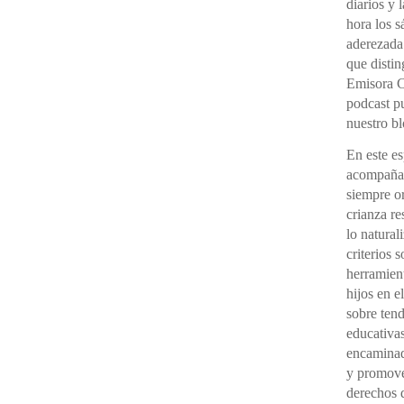
diarios y 
hora los 
aderezada
que distin
Emisora C
podcast pu
nuestro bl
En este e
acompañad
siempre o
crianza re
lo natural
criterios 
herramient
hijos en e
sobre ten
educativas
encaminada
y promover
derechos d