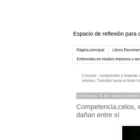
Espacio de reflexión para c
Página principal
Libros Recomen
Entrevistas en medios impresos y w
Conocer , comprender y respetar c
mismos. Transitar hacia el lindo
viernes, 4 de septiembr
Competencia,celos, e
dañan entre sí