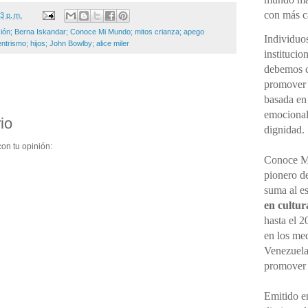
con más cá
3 p. m.
ción; Berna Iskandar; Conoce Mi Mundo; mitos crianza; apego
Individuo
ntrismo; hijos; John Bowlby; alice miler
institucio
debemos ce
promover 
basada en
emocional,
io
dignidad.
on tu opinión:
Conoce M
pionero d
suma al e
en cultur
hasta el 2
en los me
Venezuela
promove
Emitido en