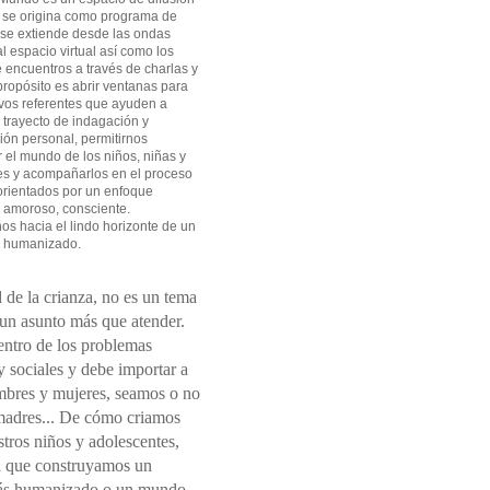
 se origina como programa de
 se extiende desde las ondas
l espacio virtual así como los
 encuentros a través de charlas y
 propósito es abrir ventanas para
vos referentes que ayuden a
l trayecto de indagación y
ión personal, permitirnos
el mundo de los niños, niñas y
es y acompañarlos en el proceso
orientados por un enfoque
 amoroso, consciente.
s hacia el lindo horizonte de un
 humanizado.
 de la crianza, no es un tema
 un asunto más que atender.
entro de los problemas
 sociales y debe importar a
mbres y mujeres, seamos o no
madres... De cómo criamos
tros niños y adolescentes,
 que construyamos un
s humanizado o un mundo