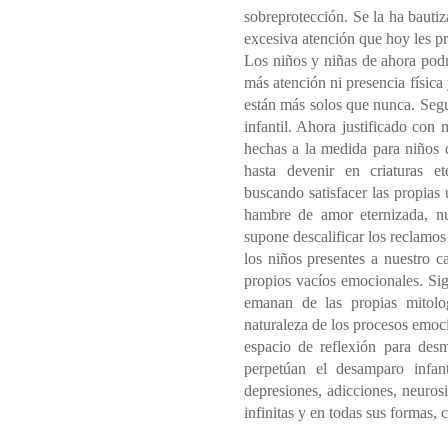
sobreprotección. Se la ha bauti
excesiva atención que hoy les p
Los niños y niñas de ahora podr
más atención ni presencia física
están más solos que nunca. Segu
infantil. Ahora justificado con 
hechas a la medida para niños
hasta devenir en criaturas e
buscando satisfacer las propias 
hambre de amor eternizada, nu
supone descalificar los reclamo
los niños presentes a nuestro 
propios vacíos emocionales. Si
emanan de las propias mitolog
naturaleza de los procesos emoci
espacio de reflexión para desm
perpetúan el desamparo infan
depresiones, adicciones, neurosi
infinitas y en todas sus formas, c