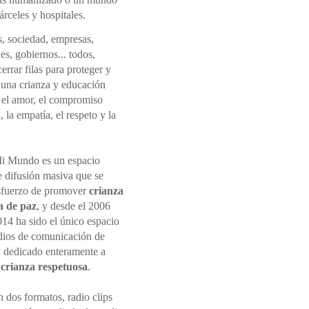
rceles y hospitales.
s, sociedad, empresas,
nes, gobiernos... todos,
rrar filas para proteger y
una crianza y educación
 el amor, el compromiso
 la empatía, el respeto y la
i Mundo es un espacio
e difusión masiva que se
sfuerzo de promover
crianza
a de paz
, y desde el 2006
014 ha sido el único espacio
dios de comunicación de
 dedicado enteramente a
r
crianza respetuosa
.
 dos formatos, radio clips