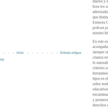
diarios y 
hora los 
aderezada
que distin
Emisora C
podcast pu
nuestro bl
En este e
acompañad
siempre o
Inicio
Entrada antigua
crianza re
om)
lo natural
criterios 
herramient
hijos en e
sobre ten
educativas
encaminada
y promover
derechos d