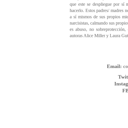
que este se despliegue por sí
hacerlo. Estos padres/ madres n
a sí mismos de sus propios mie
narcisistas, calmando sus propios
es abuso, no sobreprotección,
autoras Alice Miller y Laura Gu
Email:
c
Twit
Insta
F