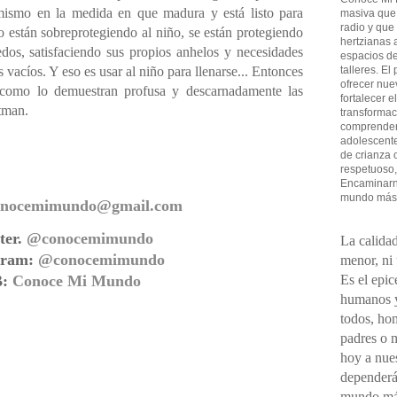
 mismo en la medida en que madura y está listo para
masiva que
radio y que
o están sobreprotegiendo al niño, se están protegiendo
hertzianas a
dos, satisfaciendo sus propios anhelos y necesidades
espacios de
talleres. El
 vacíos. Y eso es usar al niño para llenarse... Entonces
ofrecer nue
 como lo demuestran profusa y descarnadamente las
fortalecer e
tman.
transformac
comprender 
adolescent
de crianza 
respetuoso,
Encaminarno
mundo más
onocemimundo@gmail.com
ter.
@conocemimundo
La calidad
gram:
@conocemimundo
menor, ni
Es el epic
B:
Conoce Mi Mundo
humanos y
todos, ho
padres o 
hoy a nues
dependerá
mundo má