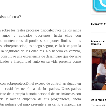
iste tal cosa?
Buscar en e
 sobre los reales procesos psicoafectivos de los niños
l amor y cuidados oportunos hacia ellos con
r, mantenernos disponibles sin poner límites a los
Al aire en e
Caracas
s sobreprotección, es apego seguro, es la base para la
 la seguridad de las criaturas. No hacerlo en cambio,
o, constituye una experiencia de desamparo que deviene
lidades e inseguridad tanto en su vida presente como
con sobreprotección el exceso de control arraigado en
o necesidades neuróticas de los padres. Unos padres
ruto de la propia historia personal de sus infancias con
cia y mirada empática de sus progenitores, ahora
De la radio 
r nutrirse del niño presente a su cargo e impedir así
Conoce Mi 