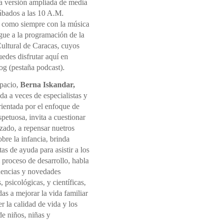
la versión ampliada de media
sábados a las 10 A.M.
 como siempre con la música
gue a la programación de la
ultural de Caracas, cuyos
edes disfrutar aquí en
og (pestaña podcast).
spacio,
Berna Iskandar,
a a veces de especialistas y
rientada por el enfoque de
spetuosa, invita a cuestionar
izado, a repensar nuetros
sobre la infancia, brinda
as de ayuda para asistir a los
l proceso de desarrollo, habla
dencias y novedades
, psicológicas, y científicas,
s a mejorar la vida familiar
 la calidad de vida y los
e niños, niñas y