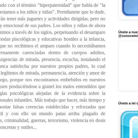
zado con el término "hiperpaternidad" que habla de "la
restamos a los niños y niñas". Permítanme que lo dude.
án tener más juguetes y actividades dirigidas, pero no
 y emocional de sus padres. Los niños y niñas de ahora
imos a través de los siglos, perpetuando el desamparo
Únete a nue
@conocem
modas piscológicas y educativas hostiles a la infancia,
 que no recibimos el amparo cuando lo necesitábamos
ternamente carenciadas dentro de cuerpos adultos,
urgencias de mirada, presencia, escucha, instalando el
nca satisfecha por nuestros propios padres, lo cual
s legítimos de mirada, permanencia, atención y amor de
cargo, porque nos encontramos embebidos en nuestros
guen produciéndose a granel los malos entendidos que
ías psicológicas alejadas de la evidencia sobre la
onales infantiles. Más trabajo que hacer, más tiempo y
Únete a mi 
ontar falsas creencias establecidas y reforzadas que
til y con ello un mundo patas arriba plagado de
s, criminalidad, guerras, terrorismo, violencia en dosis
oncretas y sutiles...