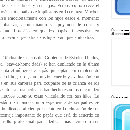
ute de sus hijos y sus hijas. Vemos como crece el
más participativos e implicados en la crianza.
Muchos
rse emocionalmente con los hijos desde el momento
embarazo, acompañando y apoyando de cerca y
Únete a nue
stante. Lo
s días en que los papás ni pensaban en
@conocem
 o llevar al pediatra a sus hijos, van quedando atrás.
a
Oficina de Censos del Gobierno de Estados Unidos,
a, (stay-at-home dads) se han duplicado en la última
enta el número de papás que optan por empleos de
esde el hogar
o ,
que previo acuerdo y evaluación con
a en sus carreras para ocuparse de la crianza de los
ses de Latinoamérica se han hecho estudios que
miden
 nuevos papás se están vinculando con sus hijos. La
Únete a mi 
stán disfrutando con la experiencia de ser padres, se
implicados al cien por ciento en la educación de sus
porcentaje importante de papás que está de
acuerdo en
arrollo profesional para dedicar más tiempo a sus