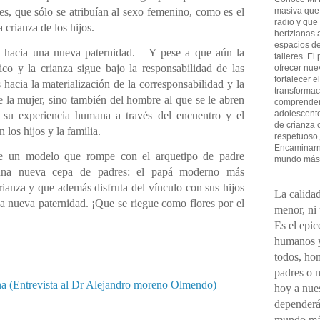
es, que sólo se atribuían al sexo femenino, como es el
masiva que
radio y que
 crianza de los hijos.
hertzianas a
espacios de
hacia una nueva paternidad.
Y pese a que aún la
talleres. El
co y la crianza sigue bajo la responsabilidad de las
ofrecer nue
fortalecer e
hacia la materialización de la corresponsabilidad y la
transformac
e la mujer, sino también del hombre al que se le abren
comprender 
adolescent
r su experiencia humana a través del encuentro y el
de crianza 
 los hijos y la familia.
respetuoso,
Encaminarno
de
un modelo que rompe con el arquetipo de padre
mundo más
 una nueva cepa de padres: el papá moderno más
ianza y que además disfruta del vínculo con sus hijos
La calidad
la nueva paternidad. ¡Que se riegue como flores por el
menor, ni
Es el epic
humanos y
todos, ho
padres o 
na (Entrevista al Dr Alejandro moreno Olmendo)
hoy a nues
dependerá
mundo má