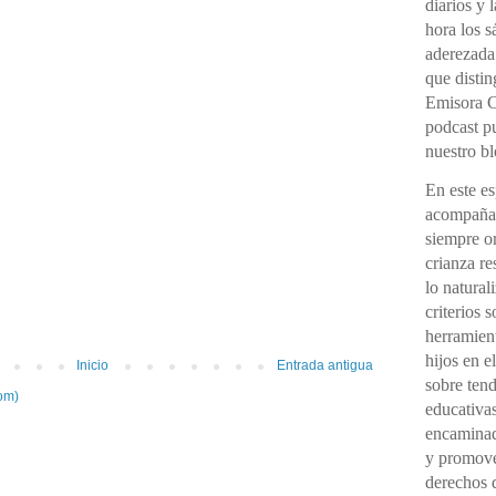
diarios y 
hora los 
aderezada
que distin
Emisora C
podcast pu
nuestro bl
En este e
acompañad
siempre o
crianza re
lo natural
criterios 
herramient
hijos en e
Inicio
Entrada antigua
sobre ten
om)
educativas
encaminada
y promover
derechos d