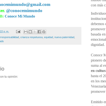
nocemimundo@gmail.com
con más cá
er.
@conocemimundo
Individuo
B:
Conoce Mi Mundo
institucio
debemos ce
promover 
22 p. m.
basada en
rresponsabilidad
,
crianza respetuosa
,
equidad
,
nueva paternidad
,
emocional,
ads
dignidad.
Conoce M
pionero d
suma al e
io
en cultur
hasta el 2
on tu opinión:
en los me
Venezuela
promove
Emitido en