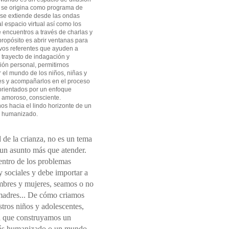
 se origina como programa de
 se extiende desde las ondas
l espacio virtual así como los
 encuentros a través de charlas y
 propósito es abrir ventanas para
vos referentes que ayuden a
l trayecto de indagación y
ión personal, permitirnos
el mundo de los niños, niñas y
es y acompañarlos en el proceso
orientados por un enfoque
 amoroso, consciente.
s hacia el lindo horizonte de un
 humanizado.
 de la crianza, no es un tema
 un asunto más que atender.
entro de los problemas
 sociales y debe importar a
mbres y mujeres, seamos o no
madres... De cómo criamos
tros niños y adolescentes,
 que construyamos un
s humanizado o un mundo