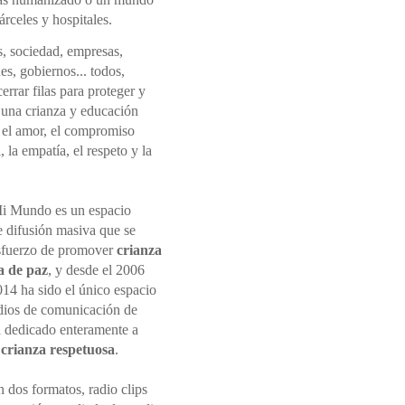
rceles y hospitales.
s, sociedad, empresas,
nes, gobiernos... todos,
rrar filas para proteger y
una crianza y educación
 el amor, el compromiso
 la empatía, el respeto y la
i Mundo es un espacio
e difusión masiva que se
sfuerzo de promover
crianza
a de paz
, y desde el 2006
014 ha sido el único espacio
dios de comunicación de
 dedicado enteramente a
r
crianza respetuosa
.
 dos formatos, radio clips