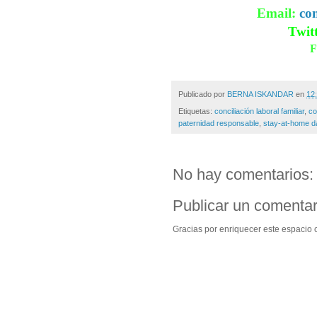
Email:
co
Twitt
F
Publicado por
BERNA ISKANDAR
en
12:
Etiquetas:
conciliación laboral familiar
,
co
paternidad responsable
,
stay-at-home d
No hay comentarios:
Publicar un comentar
Gracias por enriquecer este espacio c