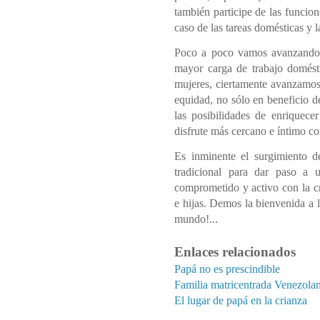
también participe de las funcion
caso de las tareas domésticas y la
Poco a poco vamos avanzando 
mayor carga de trabajo domésti
mujeres, ciertamente avanzamos 
equidad, no sólo en beneficio d
las posibilidades de enriquece
disfrute más cercano e íntimo con
Es inminente el surgimiento 
tradicional para dar paso a
comprometido y activo con la cr
e hijas. Demos la bienvenida a 
mundo!...
Enlaces relacionados
Papá no es prescindible
Familia matricentrada Venezola
El lugar de papá en la crianza