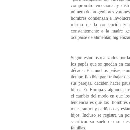
compromiso emocional y disfr
número de progenitores varones 
hombres comienzan a involucra
mismo de la concepción y 
constantemente a la madre ge
ocuparse de alimentar, higienizar
Según estudios realizados por
l
l
os papás que se quedan en cas
década.
En muchos países, a
um
tiempo flexible para trabajar d
sus parejas, deciden hacer paus
hijos.
En Europa y algunos paí
el cambio del modo en que los
tendencia es que los
hombres e
muestran muy cariñosos y están 
hijos. Incluso se registra un 
sacrificar su sueldo o su des
familias.