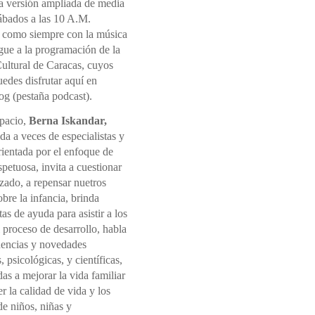
la versión ampliada de media
sábados a las 10 A.M.
 como siempre con la música
gue a la programación de la
ultural de Caracas, cuyos
edes disfrutar aquí en
og (pestaña podcast).
spacio,
Berna Iskandar,
a a veces de especialistas y
rientada por el enfoque de
spetuosa, invita a cuestionar
izado, a repensar nuetros
sobre la infancia, brinda
as de ayuda para asistir a los
l proceso de desarrollo, habla
dencias y novedades
, psicológicas, y científicas,
s a mejorar la vida familiar
 la calidad de vida y los
e niños, niñas y