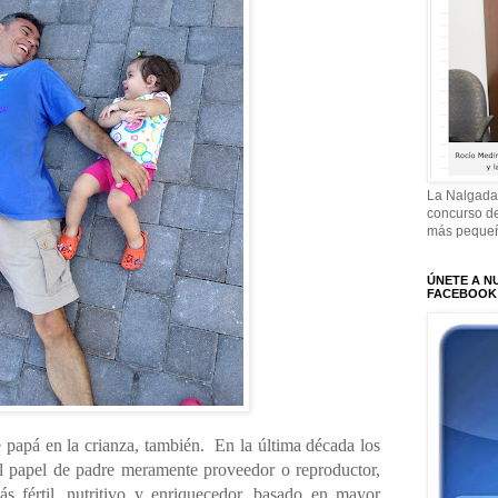
La Nalgada
concurso de
más pequeñ
ÚNETE A N
FACEBOOK
 papá en la crianza, también.
En la última década los
l papel de padre meramente proveedor o reproductor,
s fértil, nutritivo y enriquecedor, basado en mayor